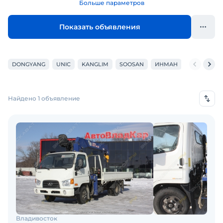
Больше параметров
Показать объявления
DONGYANG
UNIC
KANGLIM
SOOSAN
ИНМАН
TADANO
Найдено 1 объявление
Владивосток