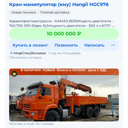
Кран-манипулятор (кму) Hangil HGC976
Новая техника
Платная доставка
Характеристики:Шасси - КАМАЗ 65115Модель двигателя -
740.705-300 (Евро-5);Мощность двигателя - 300 л.с;КПП -
154;Колесная формула - 6х4 (односкатная ошиновка);Р
10 000 000 ₽
Купить в лизинг
Позвонить
Написать
МирСпецТехники
1 год на площадке
Обновлено сегодня
Москва и ещё 34 города