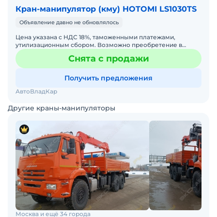
Кран-манипулятор (кму) HOTOMI LS1030TS
Объявление давно не обновлялось
Цена указана с НДС 18%, таможенными платежами,
утилизационным сбором. Возможно преобретение в
лизинг/кредит через банки партнеры. Новый а/м Hyundai
Снята с продажи
HD78 (E-Mi
Получить предложения
АвтоВладКар
Другие краны-манипуляторы
Москва и ещё 34 города