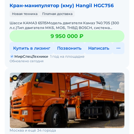
Кран-манипулятор (кму) Hangil HGC756
Новая техника
Платная доставка
Шасси КАМАЗ 65115Модель двигателя Камаз 740.705 (300
л.с.)Тип двигателя МКБ, МОБ, ТНВД BOSCH, система
нейтрализ. ОГ, Common Rail, ДЗК, аэродинам.козырек,
9 950 000 ₽
УВЭОСК
Купить в лизинг
Позвонить
Написать
МирСпецТехники
1 год на площадке
Обновлено сегодня
Москва и ещё 34 города