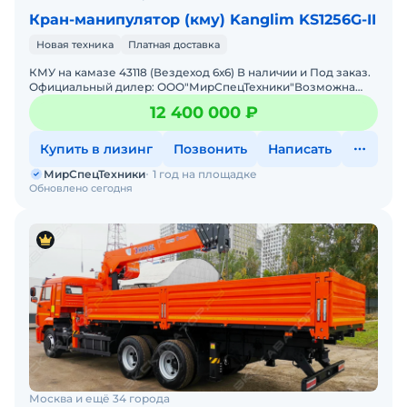
Кран-манипулятор (кму) Kanglim KS1256G-II
Новая техника
Платная доставка
КМУ на камазе 43118 (Вездеход 6х6) В наличии и Под заказ.
Официальный дилер: ООО"МирСпецТехники"Возможна
продажа в лизинг. Заводская гарантия. Доставка по РФ. Ц
12 400 000 ₽
Купить в лизинг
Позвонить
Написать
МирСпецТехники
1 год на площадке
Обновлено сегодня
Москва и ещё 34 города