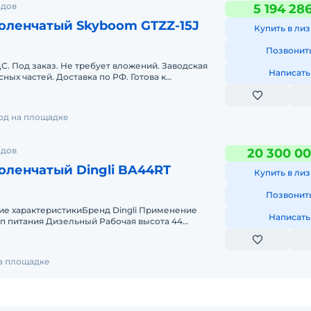
одов
5 194 28
оленчатый Skyboom GTZZ-15J
Купить в лиз
Позвонит
С. Под заказ. Не требует вложений. Заводская
Написать
сных частей. Доставка по РФ. Готова к
сная горячая линия
год на площадке
одов
20 300 00
ленчатый Dingli BA44RT
Купить в лиз
Позвонит
ие характеристикиБренд Dingli Применение
Написать
п питания Дизельный Рабочая высота 44
чий вылет 22.4 Грузоподъе
на площадке