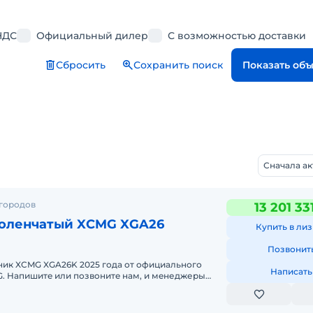
НДС
Официальный дилер
С возможностью доставки
Сбросить
Сохранить поиск
Показать об
Сначала а
 городов
13 201 33
оленчатый XCMG XGA26
Купить в лиз
Позвонит
ик XCMG XGA26K 2025 годa от официального
Написать
джеры
сультируют Вас нa cч