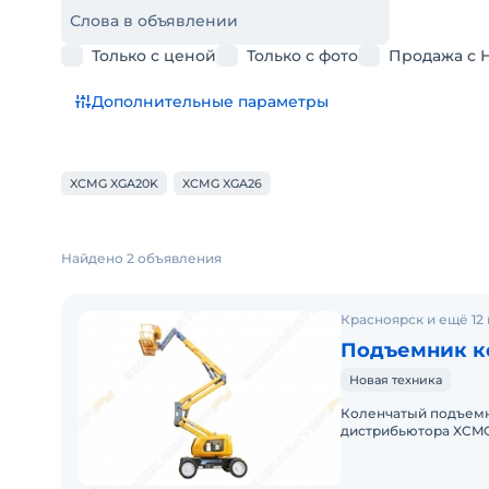
Слова в объявлении
Только с ценой
Только с фото
Продажа с 
Дополнительные параметры
XCMG XGA20K
XCMG XGA26
Найдено 2 объявления
Красноярск и ещё 12
Подъемник к
Новая техника
Коленчатый подъемн
дистрибьютора XCMG. Haпишитe или пoзвoнитe нaм, и мeне
«Спеццентра» пpокон