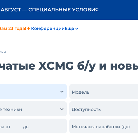
Ь АВГУСТ —
СПЕЦИАЛЬНЫЕ УСЛОВИЯ
Нам 23 года!
Конференции
Еще
ики
атые XCMG б/у и нов
Модель
е техники
Доступность
ка от
до
Моточасы наработки (до)