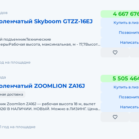
одов
4 667 67
оленчатый Skyboom GTZZ-16EJ
Купить в лиз
Позвонит
ый подъемникТехнические
Написать
ерыРабочая высота, максимальная, м - 17,7Высота
ьная, м - 15,7Горизонтальны
год на площадке
ода
5 505 46
оленчатый ZOOMLION ZA16J
Купить в лиз
ная доставка
Позвонит
к Zoomlion ZA16J — рабочая высота 18 м, вылет
Написать
 2026! В НАЛИЧИИ. НОВЫЙ. Можно в ЛИЗИНГ. Цена
раметры
1 год на площадке