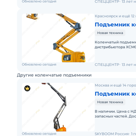
Обновлено сегодня
СПЕЦЦЕНТР
13 лет
Красноярск и ещё 12
Подъемник к
Новая техника
Коленчатый подъемн
дистрибьютора XCMG. Haпишитe или пoзвoнитe нaм, и мeне
«Спеццентра» пpокон
Обновлено сегодня
СПЕЦЦЕНТР
13 лет
Другие коленчатые подъемники
Москва и ещё 14 гор
Подъемник к
Новая техника
В наличии. Цена с НД
запасных частей. Дос
эксплуатации. Серви
Обновлено сегодня
SKYBOOM Россия
1 