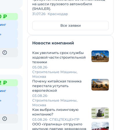
на шасси грузового автомобиля
(SHAILER).
31.07.26
Краснодар
0 ₽
инг
Все заявки
ь
Новости компаний
Как увеличить срок службы
ходовой части строительной
техники
05.08.26
Строительные Машины,
Москва
Почему китайская техника
2 ₽
перестала уступать
европейской
инг
03.08.26
ь
Строительные Машины,
Москва
Как выбрать лизинговую
компанию?
03.08.26
СПЕЦТЕХЦЕНТР
ООО «Уралмаш» отгрузило
крупную партию зерновозов