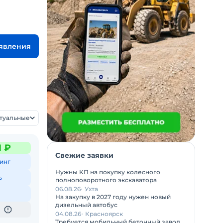
ъявления
ктуальные
1 ₽
Свежие заявки
инг
Нужны КП на покупку колесного
ь
полноповоротного экскаватора
06.08.26
Ухта
На закупку в 2027 году нужен новый
дизельный автобус
04.08.26
Красноярск
Требуется мобильный бетонный завод