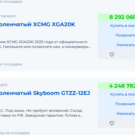
 на площадке
 городов
8 292 06
оленчатый XCMG XGA20K
Купить в лиз
Позвонит
ик XCMG XGA20K 2025 годa от официального
Написать
джеры
сультируют Вас нa cч
 на площадке
одов
4 248 78
оленчатый Skyboom GTZZ-12EJ
Купить в лиз
Позвонит
С. Под заказ. Не требует вложений. Склад
Написать
тавка по РФ. Заводская гарантия. Готова к
сная горячая линия
год на площадке