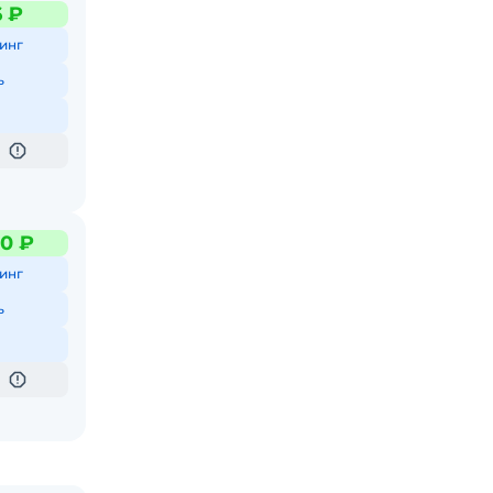
6 ₽
инг
ь
0 ₽
инг
ь