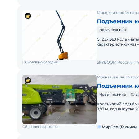
Москва и ещё 14 гор
Подъемник к
Новая техника
GTZZ-16EJ Коленчат
характеристики•Разм
платформы, максимал
Обновлено сегодня
SKYBOOM Россия
1 
Москва и ещё 34 гор
Подъемник к
Новая техника
Плат
Коленчатый подъёмни
9,97 м, год выпуска
С НДС.Основные па
Обновлено сегодня
МирСпецТехники