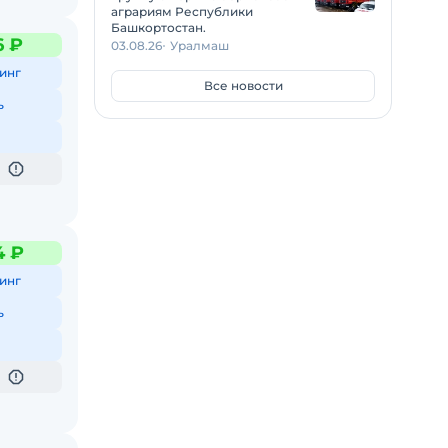
аграриям Республики
Башкортостан.
6 ₽
03.08.26
Уралмаш
инг
Все новости
ь
4 ₽
инг
ь