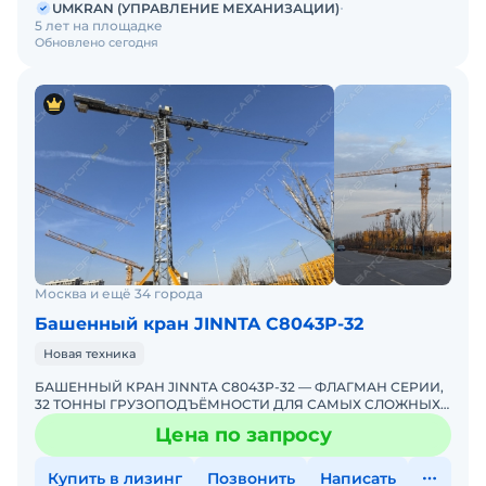
UMKRAN (УПРАВЛЕНИЕ МЕХАНИЗАЦИИ)
5 лет на площадке
Обновлено сегодня
Москва и ещё 34 города
Башенный кран JINNTA С8043Р-32
Новая техника
БАШЕННЫЙ КРАН JINNTA С8043Р-32 — ФЛАГМАН СЕРИИ,
32 ТОННЫ ГРУЗОПОДЪЁМНОСТИ ДЛЯ САМЫХ СЛОЖНЫХ
ОБЪЕКТОВ! ЭКСКЛЮЗИВНО ОТ UMKRANUMKRAN —
Цена по запросу
ЕДИНСТВЕННЫЙ ЭКС
Купить в лизинг
Позвонить
Написать