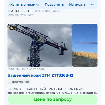
Купить в лизинг
Позвонить
Написать
АНТАРЕС-НТ
5 лет на площадке
Обновлено сегодня
Москва и ещё 34 города
Башенный кран ZTM ZTT336B-12
Новая техника
В ПРОДАЖЕ БАШЕННЫЙ КРАН ZTM ZTT336B-12 от
эксклюзивного дистрибьютора АНТАРЕС-НТ. ZTM входит в
ТОП-10 мировых производителей башенных кранов.
Цена по запросу
Комплектация кран