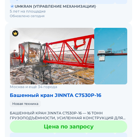
UMKRAN (УПРАВЛЕНИЕ МЕХАНИЗАЦИИ)
5 лет на площадке
Обновлено сегодня
Москва и ещё 34 города
Башенный кран JINNTA С7530Р-16
Новая техника
БАШЕННЫЙ КРАН JINNTA C7530P-16 — 16 ТОНН
ГРУЗОПОДЪЁМНОСТИ, УСИЛЕННАЯ КОНСТРУКЦИЯ ДЛЯ
РОССИЙСКИХ СТРОЕК! ЭКСКЛЮЗИВНО ОТ
Цена по запросу
UMKRANUMKRAN — ЕДИНСТВЕННЫЙ Э