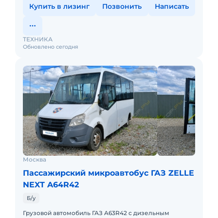
Купить в лизинг
Позвонить
Написать
ТЕХНИКА
Обновлено сегодня
Москва
Пассажирский микроавтобус ГАЗ ZELLE
NEXT A64R42
Б/у
Грузовой автомобиль ГАЗ A63R42 с дизельным