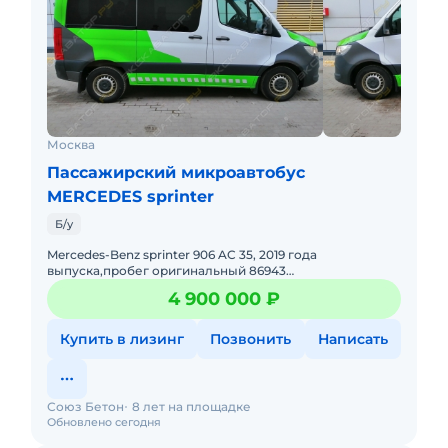
Москва
Пассажирский микроавтобус
MERCEDES sprinter
Б/у
Mercedes-Benz sprinter 906 AC 35, 2019 года
выпуска,пробег оригинальный 86943
км.,фургон пассажирский с завода-производителя,
4 900 000 ₽
количество мест 3/3/3 ,задний
Купить в лизинг
Позвонить
Написать
Союз Бетон
8 лет на площадке
Обновлено сегодня