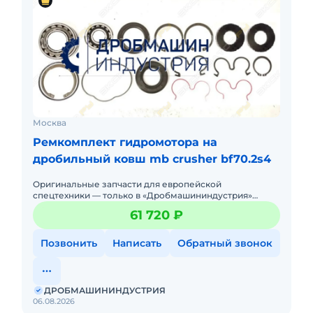
Москва
Ремкомплект гидромотора на
дробильный ковш mb crusher bf70.2s4
Оригинальные запчасти для европейской
спецтехники — только в «Дробмашининдустрия»
Любая замена неоригиналом — это риск простоя,
61 720 ₽
поломки и снижения ресурса. Мы
Позвонить
Написать
Обратный звонок
ДРОБМАШИНИНДУСТРИЯ
06.08.2026