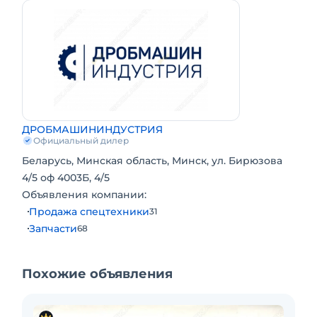
Признаки износа: утечки масла, падение
мощности, перегрев гидромотора, шум и
вибрация, эмульгирование масла,
замедленная реакция.
Поставщик: компания
«Дробмашининдустрия» — оригинальное
качество, доставка по РФ и РБ.
Запчасти оригинальные. Новые запчасти.
ДРОБМАШИНИНДУСТРИЯ
Запчасти в наличии.
Официальный дилер
Беларусь, Минская область, Минск, ул. Бирюзова
4/5 оф 4003Б, 4/5
Объявления компании:
Продажа спецтехники
31
Запчасти
68
Похожие объявления