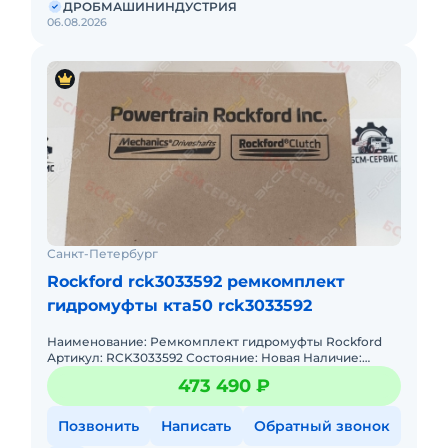
ДРОБМАШИНИНДУСТРИЯ
06.08.2026
Санкт-Петербург
Rockford rck3033592 ремкомплект
гидромуфты кта50 rck3033592
Наименование: Ремкомплект гидромуфты Rockford
Артикул: RCK3033592 Состояние: Новая Наличие:
Несколько на складе Применение: Ремкомплект для
473 490 ₽
восстановления работ
Позвонить
Написать
Обратный звонок