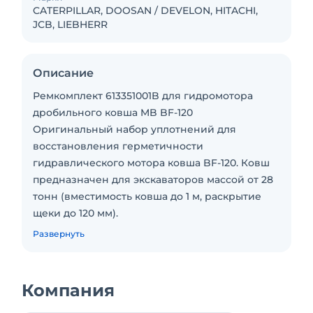
CATERPILLAR, DOOSAN / DEVELON, HITACHI,
JCB, LIEBHERR
Описание
Ремкомплект 613351001B для гидромотора
дробильного ковша MB BF-120
Оригинальный набор уплотнений для
восстановления герметичности
гидравлического мотора ковша BF-120. Ковш
предназначен для экскаваторов массой от 28
тонн (вместимость ковша до 1 м, раскрытие
щеки до 120 мм).
Состав: уплотнения вала гидромотора,
Развернуть
уплотнения распределительной системы,
статические уплотнения корпуса, уплотнения
клапанной группы, антифрикционные кольца,
Компания
стопорные элементы.