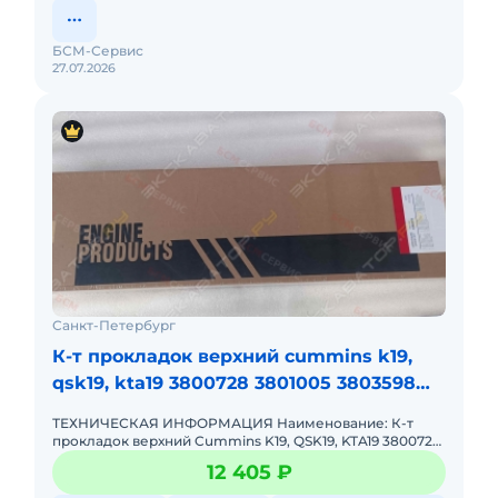
БСМ-Сервис
27.07.2026
Санкт-Петербург
К-т прокладок верхний cummins k19,
qsk19, kta19 3800728 3801005 3803598
3804296 4352578 4352578
ТЕХНИЧЕСКАЯ ИНФОРМАЦИЯ Наименование: К-т
прокладок верхний Cummins K19, QSK19, KTA19 3800728
3801005 3803598 3804296 4352578 Артикул: 4352578
12 405 ₽
Состояние: Новая д