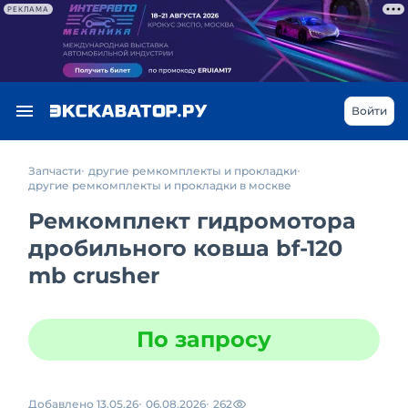
РЕКЛАМА
Войти
Запчасти
другие ремкомплекты и прокладки
другие ремкомплекты и прокладки в москве
Ремкомплект гидромотора
дробильного ковша bf-120
mb crusher
По запросу
Добавлено 13.05.26
06.08.2026
262