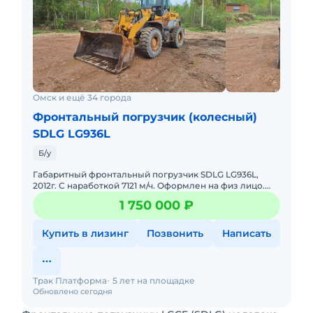
Омск и ещё 34 города
Фронтальный погрузчик (колесный)
SDLG LG936L
Б/у
Габаритный фронтальный погрузчик SDLG LG936L,
2012г. С наработкой 7121 м/ч. Оформлен на физ лицо.
Технику брали под себя для уборки снега и работы на
1 750 000 ₽
базе. Техн
Купить в лизинг
Позвонить
Написать
Трак Платформа
5 лет на площадке
Обновлено сегодня