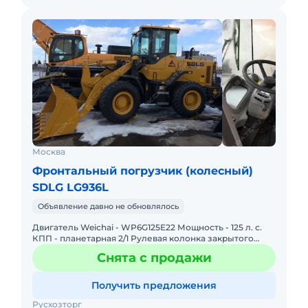
Москва
Фронтальный погрузчик (колесный)
SDLG LG936L
Объявление давно не обновлялось
Двигатель Weichai - WP6G125E22 Мощность - 125 л. с.
КПП - планетарная 2/1 Рулевая колонка закрытого
типа. Габаритные размеры (ДхШхВ) - 7230х2520х3170.
Снята с продажи
Гру
Получить предложения
Русхозторг