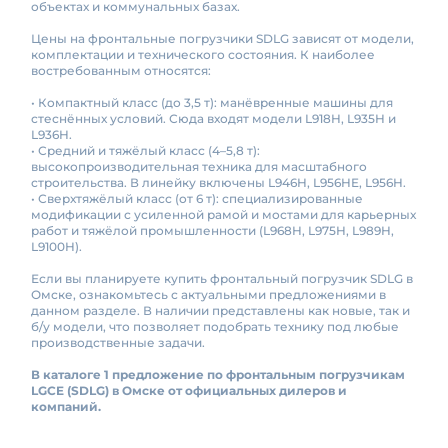
объектах и коммунальных базах.
Цены на фронтальные погрузчики SDLG зависят от модели,
комплектации и технического состояния. К наиболее
востребованным относятся:
• Компактный класс (до 3,5 т): манёвренные машины для
стеснённых условий. Сюда входят модели L918H, L935H и
L936H.
• Средний и тяжёлый класс (4–5,8 т):
высокопроизводительная техника для масштабного
строительства. В линейку включены L946H, L956HE, L956H.
• Сверхтяжёлый класс (от 6 т): специализированные
модификации с усиленной рамой и мостами для карьерных
работ и тяжёлой промышленности (L968H, L975H, L989H,
L9100H).
Если вы планируете купить фронтальный погрузчик SDLG в
Омске, ознакомьтесь с актуальными предложениями в
данном разделе. В наличии представлены как новые, так и
б/у модели, что позволяет подобрать технику под любые
производственные задачи.
В каталоге 1 предложение по фронтальным погрузчикам
LGCE (SDLG) в Омске от официальных дилеров и
компаний.