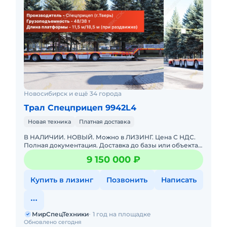
Новосибирск и ещё 34 города
Трал Спецприцеп 9942L4
Новая техника
Платная доставка
В НАЛИЧИИ. НОВЫЙ. Можно в ЛИЗИНГ. Цена С НДС.
Полная документация. Доставка до базы или объекта.
ООО "МирСпецТехники" является мультибрендовым
9 150 000 ₽
официальным дилер
Купить в лизинг
Позвонить
Написать
МирСпецТехники
1 год на площадке
Обновлено сегодня