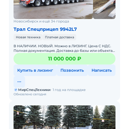
Новосибирск и ещё 34 города
Трал Спецприцеп 9942L7
Новая техника
Платная доставка
В НАЛИЧИИ. НОВЫЙ. Можно в ЛИЗИНГ. Цена С НДС.
Полная документация. Доставка до базы или объекта.
ООО "МирСпецТехники" является мультибрендовым
11 000 000 ₽
официальным дилер
Купить в лизинг
Позвонить
Написать
МирСпецТехники
1 год на площадке
Обновлено сегодня