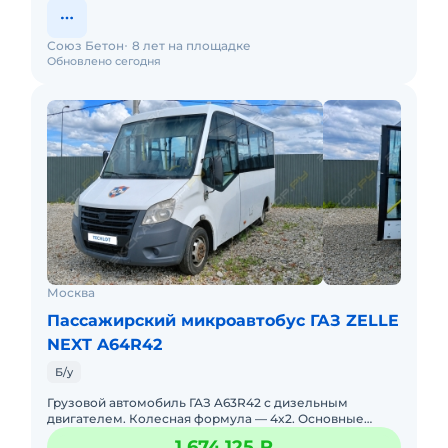
Союз Бетон
8 лет на площадке
Обновлено сегодня
Москва
Пассажирский микроавтобус ГАЗ ZELLE
NEXT A64R42
Б/у
Грузовой автомобиль ГАЗ A63R42 с дизельным
двигателем. Колесная формула — 4x2. Основные
характеристики:Тип техники: грузовой
1 674 125 ₽