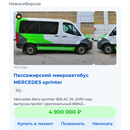
Новосибирска
Москва
Пассажирский микроавтобус
MERCEDES sprinter
Б/у
Mercedes-Benz sprinter 906 AC 35, 2019 года
выпуска,пробег оригинальный 86943
км.,фургон пассажирский с завода-производителя,
4 900 000 ₽
количество мест 3/3/3 ,задний
Купить в лизинг
Позвонить
Написать