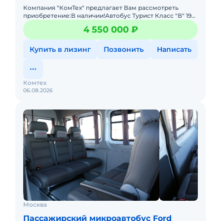
Компания "КомТех" предлагает Вам рассмотреть
приобретение:В наличии!Автобус Турист Класс "В" 19+1
местГод выпуска 2024,Двигатель Дизельный G31, Евро
4 550 000 ₽
3 (149 л.с.
Купить в лизинг
Позвонить
Написать
Комтех
06.08.2026
Москва
Пассажирский микроавтобус Ford