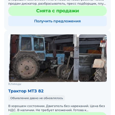
продам дискатор, разбрасыватель, пресс подборщик, плуг,
телегу, сцепку борон 12 шт, грабли. Могу быть нед
Снята с продажи
Получить предложения
Клинцы
Трактор МТЗ 82
Объявление давно не обновлялось
В хорошем состоянии. Двигатель без нареканий. Цена без
НДС. В наличии. Не требует вложений. Готова к
эксплуатации. Трактор МТЗ-82 1988 года выпуска в очень