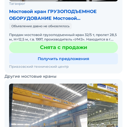
Таганрог
Мостовой кран ГРУЗОПОДЪЕМНОЕ
ОБОРУДОВАНИЕ Мостовой
грузоподъемный 32/5 т
Объявление давно не обновлялось
Продам мостовой грузоподъемный кран 32/5 т, пролет 28,5
м, H=12,5 м, г.в. 1997, производитель «УМЗ». Находится в г.
Таганрог. Комплектация 2020 г. (кабина управ
Снята с продажи
Получить предложения
Приазовский технический центр
Другие мостовые краны