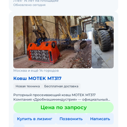
ЛТех
14 лет на площадке
Обновлено сегодня
Москва и ещё 14 городов
Ковш MOTEK MT317
Новая техника
Бесплатная доставка
Роторный просеивающий ковш MOTEK MT317
Компания «Дробмашининдустрия» — официальный
дилер MOTEK — предлагает просеивающий ковш MT3
Цена по запросу
Купить в лизинг
Позвонить
Написать