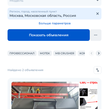
Модель
Регион, город, населенный пункт
Больше параметров
Показать объявления
ПРОФЕССИОНАЛ
MOTEK
MB CRUSHER
KOMATSU
LIEBH
Найдено 2 объявления