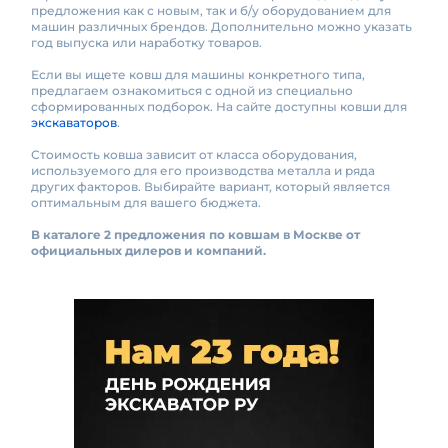
предложения как с новым, так и б/у оборудованием для
машин различных брендов. Дополнительно можно указать
год выпуска или наработку товаров.
Если вы ищете ковш для машины конкретного типа,
предлагаем ознакомиться с одной из специально
сформированных подборок. На сайте доступны ковши для
экскаваторов
.
Стоимость ковша зависит от класса оборудования,
используемого для его производства металла и ряда
других факторов. Выбирайте вариант, который является
оптимальным для вашего бюджета.
В каталоге 2 предложения по ковшам в Москве от
официальных дилеров и компаний.