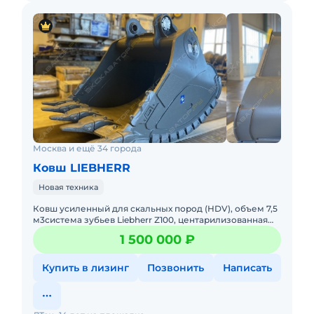
Москва и ещё 34 города
Ковш LIEBHERR
Новая техника
Ковш усиленный для скальных пород (HDV), объем 7,5
м3система зубьев Liebherr Z100, центарилизованная
система смазки.В наличии в РФ - 8 шт.Конкурентные
1 500 000 ₽
преимущес
Купить в лизинг
Позвонить
Написать