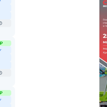
г
 ₽
г
 ₽
г