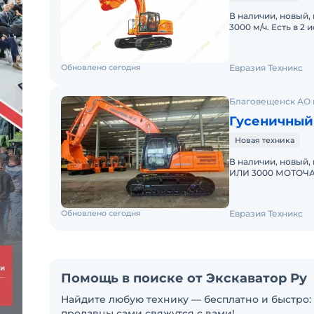
В наличии, новый,
3000 м/ч. Есть в 2
гидравликой KAWA
Обновлено сегодня
Евразия Техникс
Благовещенск АО и
Гусеничный
Новая техника
В наличии, новый
ИЛИ 3000 МОТОЧАС
Lonking CDM6225S
Обновлено сегодня
Евразия Техникс
Помощь в поиске от Экскаватор Ру
Найдите любую технику — бесплатно и быстро: 
продавцы сами свяжутся с вами!