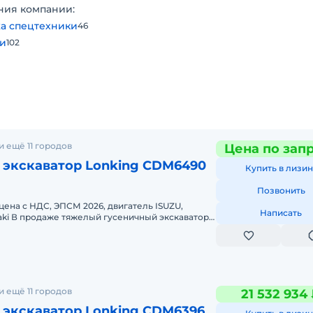
ния компании:
а спецтехники
46
ти
102
 ещё 11 городов
Цена по зап
ого круга
 экскаватор Lonking CDM6490
Купить в лизин
Позвонить
цена с НДС, ЭПСМ 2026, двигатель ISUZU,
Написать
aki В продаже тяжелый гусеничный экскаватор
 Машина предназначена для
 ещё 11 городов
21 532 934
 экскаватор Lonking CDM6396