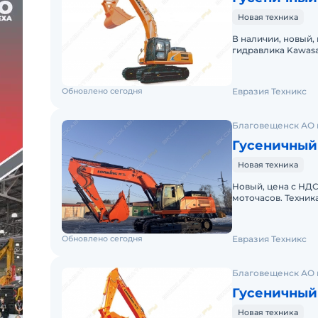
— Кабина ROPS & FOPS
Новая техника
— LCD монитор 7"
В наличии, новый, 
гидравлика Kawasa
Гарантия: 24 месяца или 3000 моточасов.
CDM6396 в карьер
Цена указана с НДС и утилизационным сбором.
Обновлено сегодня
Евразия Техникс
Благовещенск АО и
Гусеничный
Новая техника
Новый, цена с НДС
моточасов. Техник
экскаватор Lonki
Обновлено сегодня
Евразия Техникс
Благовещенск АО и
Гусеничный
Новая техника