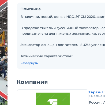
Описание
В наличии, новый, цена с НДС, ЭПСМ 2026, двиг
В продаже тяжелый гусеничный экскаватор Lo
предназначена для тяжелых земляных, карьер
Экскаватор оснащен двигателем ISUZU, усилен
Технические характеристики:
— Эксплуатационная масса: 51 000 кг
Развернуть
— Усиленный ковш со сменными зубьями: 3,2 м
— Двигатель: ISUZU 6WG1-XDHAG-03-C3
— Глубина копания: 7249 мм
Компания
— Стрела: 7000 мм
— Рукоять: 2800 мм
Евразия 
— Топливный бак: 680 л
3 месяца 
Россия, 