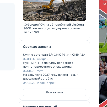
Субсидия 10% на обновлённый LiuGong
930E: как выгодно модернизировать
парк с SKL
Свежие заявки
Куплю автокран б/у СМК-14 или СМК-12А
07.08.26
Сызрань
Нужны КП на покупку колесного
полноповоротного экскаватора
06.08.26
Ухта
На закупку в 2027 году нужен новый
дизельный автобус
04.08.26
Красноярск
Все заявки
Новости компаний