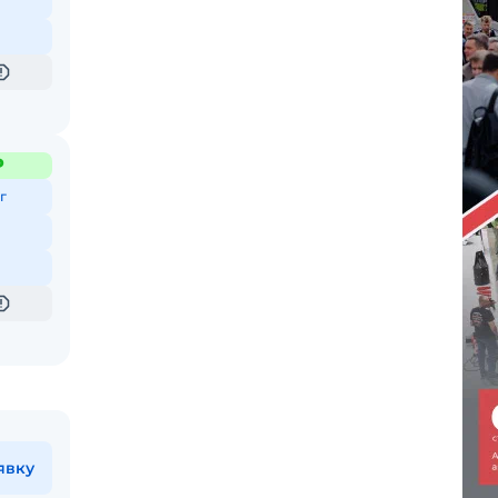
₽
г
явку