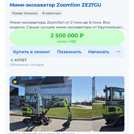
Мини-экскаватор Zoomlion ZE27GU
Новая техника
В наличии
Мини-экскаваторы Zoomlion от 2 тонн до 6 тонн. Все
модели. Самые лучшие мини-экскаваторы от Крупнейшего
производителя ZOOMLION из Китая, в наличии со складов в
2 500 000 ₽
цена с НДС
Купить в лизинг
Позвонить
Написать
АТЛЕТ
Обновлено сегодня
Санкт-Петербург и ещё 34 города