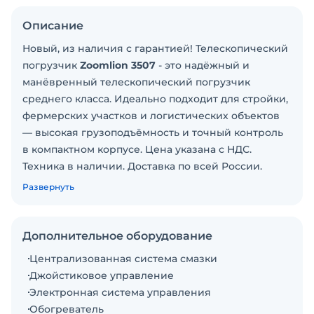
Описание
Новый, из наличия с гарантией! Телескопический
погрузчик
Zoomlion 3507
- это надёжный и
манёвренный телескопический погрузчик
среднего класса. Идеально подходит для стройки,
фермерских участков и логистических объектов
— высокая грузоподъёмность и точный контроль
в компактном корпусе. Цена указана с НДС.
Техника в наличии. Доставка по всей России.
Возможна продажа в лизинг.
Развернуть
Технические характеристики
Габаритная длина 4.79 м
Габаритная ширина 2.25 м
Дополнительное оборудование
Габаритная высота 2.49 м
Централизованная система смазки
Колесная база 2.98 м
Джойстиковое управление
Номинальная грузоподъемность 3500 кг
Электронная система управления
Макс. высота подъема 7 м
Обогреватель