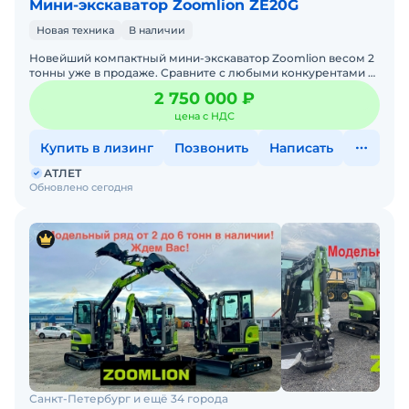
Мини-экскаватор Zoomlion ZE20G
Новая техника
В наличии
Новейший компактный мини-экскаватор Zoomlion весом 2
тонны уже в продаже. Сравните с любыми конкурентами и
оцените наши преимущества. Приглашаем на тест-драйв н
2 750 000 ₽
цена с НДС
Купить в лизинг
Позвонить
Написать
АТЛЕТ
Обновлено сегодня
Санкт-Петербург и ещё 34 города