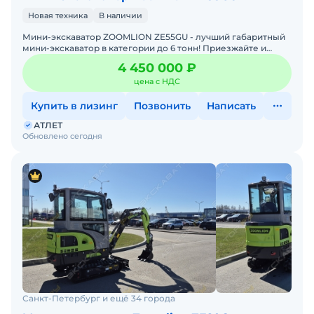
Новая техника
В наличии
Мини-экскаватор ZOOMLION ZE55GU - лучший габаритный
мини-экскаватор в категории до 6 тонн! Приезжайте и
пробуйте!Машина 2026 года выпуска с гарантией.
4 450 000 ₽
Просторн
цена с НДС
Купить в лизинг
Позвонить
Написать
АТЛЕТ
Обновлено сегодня
Санкт-Петербург и ещё 34 города