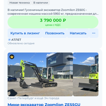
Новая техника
В наличии
В наличии! Гусеничный экскаватор Zoomlion ZE60G -
современная машина массой 5950 кг, предназначенная для
выполнения строительных, дорожных, коммунальных и
3 790 000 ₽
земля
цена с НДС
Купить в лизинг
Позвонить
Написать
АТЛЕТ
Обновлено сегодня
Санкт-Петербург и ещё 34 города
Мини-экскаватор Zoomlion ZE55GU