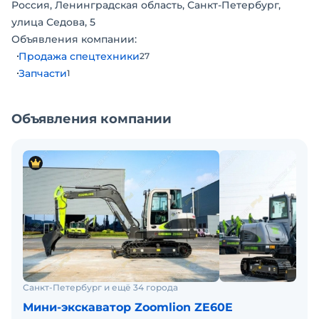
Россия, Ленинградская область, Санкт-Петербург,
Объем гидробака 140 л
улица Седова, 5
Объем топливного бака 145 л
Объявления компании:
Продажа спецтехники
27
Запчасти
1
Объявления компании
Санкт-Петербург и ещё 34 города
Мини-экскаватор Zoomlion ZE60E