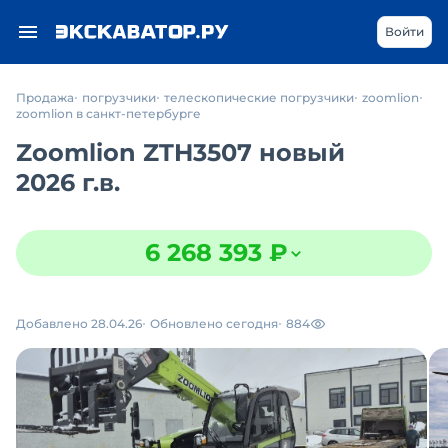
Войти
Продажа
погрузчики
телескопические погрузчики
zoomlion
zoomlion в санкт-петербурге
Zoomlion ZTH3507 новый
2026 г.в.
6 268 393 ₽
Добавлено 28.04.26
Обновлено сегодня
884