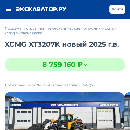
Войти
Продажа
погрузчики
телескопические погрузчики
xcmg
xcmg в красноярске
XCMG XT3207K новый 2025 г.в.
8 759 160 ₽
Добавлено 16.04.26
Обновлено сегодня
249