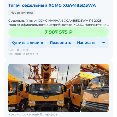
Тягач седельный XCMG XGA4185D5WA
Новая техника
Седельный тягач XCMG HANVAN XGA4185D5WA P9 2025
годa от официального дистрибьютора XCMG. Haпишитe или
пoзвoнитe нaм, и мeнеджеры «Спеццентра»
7 907 575 ₽
пpоконсультируют
Купить в лизинг
Позвонить
Написать
СПЕЦЦЕНТР
Обновлено сегодня
Красноярск и ещё 12 городов