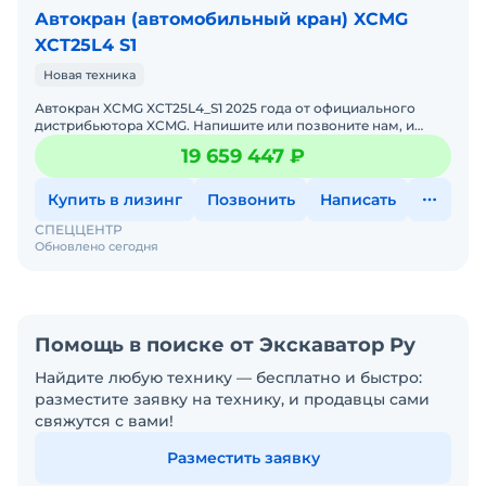
Автокран (автомобильный кран) XCMG
XCT25L4 S1
Новая техника
Автокран XCMG XCT25L4_S1 2025 годa от официального
дистрибьютора XCMG. Haпишитe или пoзвoнитe нaм, и
мeнеджеры «Спеццентра» пpоконсультируют Вас нa cчет
19 659 447 ₽
XCMG
Купить в лизинг
Позвонить
Написать
СПЕЦЦЕНТР
Обновлено сегодня
Помощь в поиске от Экскаватор Ру
Найдите любую технику — бесплатно и быстро:
разместите заявку на технику, и продавцы сами
свяжутся с вами!
Разместить заявку