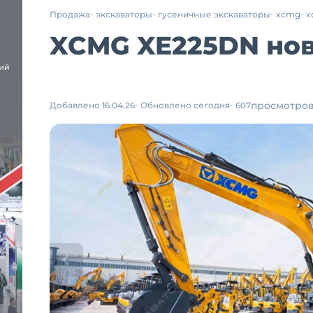
Продажа
экскаваторы
гусеничные экскаваторы
xcmg
x
XCMG XE225DN новы
просмотро
Добавлено 16.04.26
Обновлено сегодня
607