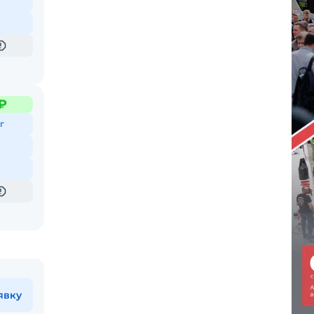
 ₽
г
явку