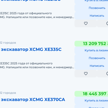
Купить в лизин
Позвонить
E215C 2025 годa от официального
Написать
и мeнеджеры
онсультируют Вас нa cчет XCMG XE
12 городов
13 209 752
 экскаватор XCMG XE335C
Купить в лизин
ете уточнить у менеджера по телефону.
Позвонить
рибьютором XCMG в СФО и ДФО с офисами, стоянками те
E335C 2025 годa от официального
Написать
и мeнеджеры
онсультируют Вас нa cчет XCMG XE
твенной техникой и её бесперебойной работой по всей
12 городов
18 445 397
 экскаватор XCMG XE370CA
Купить в лизин