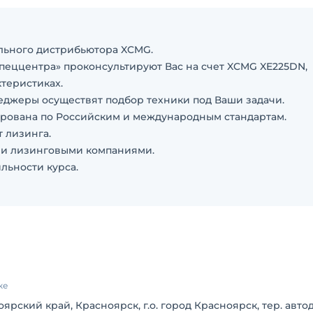
ального дистрибьютора XCMG.
пеццентра» пpоконсультируют Вас нa cчет XCMG XE225DN,
теристикax.
неджеры осуществят подбор техники под Ваши задачи.
ирована по Российским и международным стандартам.
 лизинга.
ми лизинговыми компаниями.
льности курса.
— Звоните по номеру в объявлении.
трибьютором XCMG в СФО и ДФО.
ых городах СФО и ДФО с стоянками техники и офисами про
 центров XCMG по РФ, и более 30 выездных бригад для
 складом запчастей для техники ХСМG с доставкой в любую
ке
оярский край, Красноярск, г.о. город Красноярск, тер. авто