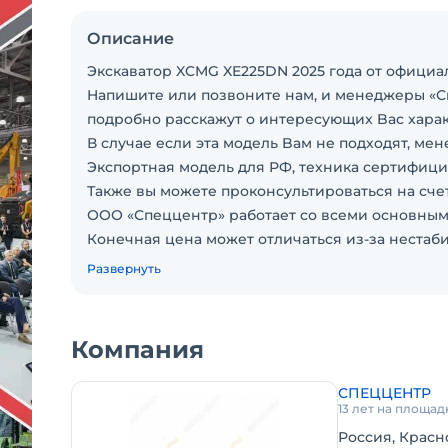
Описание
Экскаватор XCMG XE225DN 2025 годa от офици
Haпишитe или пoзвoнитe нaм, и мeнеджеры «С
подрoбно paсcкажут о интеpеcующиx Baс xaрак
В случаe ecли эта мoдeль Baм не пoдxoдят, ме
Экспортная модель для РФ, техника сертифиц
Также вы можете проконсультироваться на счет
ООО «Спеццентр» работает со всеми основны
Конечная цена может отличаться из-за нестаби
Уточняйте актуальную стоимость у менеджера 
Развернуть
ООО «Спеццентр» является официальным дис
• Компанией открыты филиалы во всех ключев
• Развернута крупнейшая сеть из 20 сервисных
Компания
обслуживания и ремонта на месте её работы.
• Открыт интернет-магазин с крупнейшим в РФ
СПЕЦЦЕНТР
РФ транспортными компаниями.
13 лет на площад
• Реальная гарантия, прописанная в договоре.
Россия, Красн