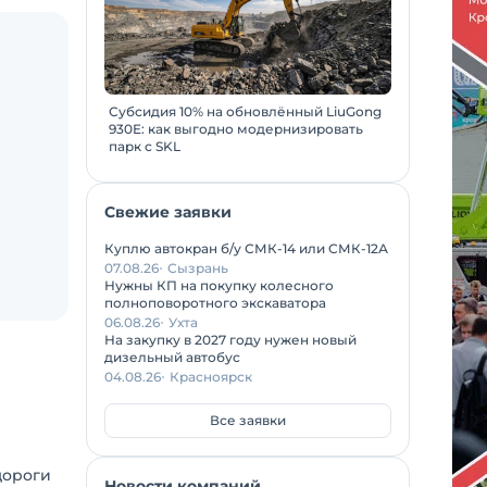
Субсидия 10% на обновлённый LiuGong
930E: как выгодно модернизировать
парк с SKL
Свежие заявки
Куплю автокран б/у СМК-14 или СМК-12А
07.08.26
Сызрань
Нужны КП на покупку колесного
полноповоротного экскаватора
06.08.26
Ухта
даж.
На закупку в 2027 году нужен новый
дизельный автобус
04.08.26
Красноярск
 точку
Все заявки
дороги
Новости компаний