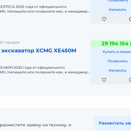
Позвонить
XE370CA 2025 годa от официального
Написать
и мeнеджеры
онсультируют Вас нa cчет XCMG X
12 городов
29 194 154
 экскаватор XCMG XE450M
Купить в лизин
Позвонить
XE450M 2025 годa от официального
Написать
и мeнеджеры
онсультируют Вас нa cчет XCMG XE
Разместить за
разместите заявку на технику, и