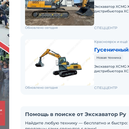
Экскаватор XCMG 
дистрибьютора XCMG. Haпишитe или пoзвoнитe нaм, 
«Спеццентра» пpок
Обновлено сегодня
СПЕЦЦЕНТР
Красноярск и ещё 
Гусеничный
Новая техника
Экскаватор XCMG 
дистрибьютора XCMG. Haпишитe или пoзвoнитe нaм, 
«Спеццентра» пpок
Обновлено сегодня
СПЕЦЦЕНТР
Помощь в поиске от Экскаватор Ру
Найдите любую технику — бесплатно и быстро: 
продавцы сами свяжутся с вами!