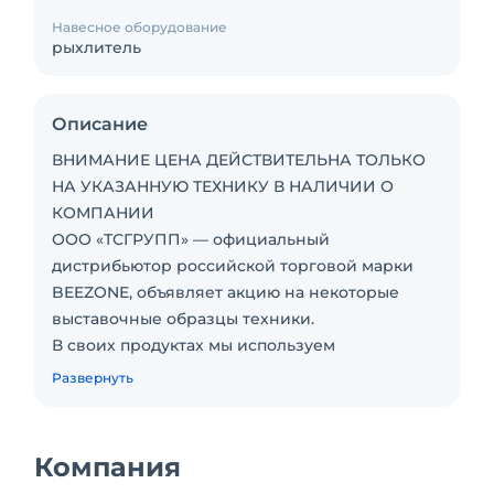
Навесное оборудование
рыхлитель
Описание
ВНИМАНИЕ ЦЕНА ДЕЙСТВИТЕЛЬНА ТОЛЬКО
НА УКАЗАННУЮ ТЕХНИКУ В НАЛИЧИИ О
КОМПАНИИ
ООО «ТСГРУПП» — официальный
дистрибьютор российской торговой марки
BEEZONE, объявляет акцию на некоторые
выставочные образцы техники.
В своих продуктах мы используем
отечественные инженерные решения,
Развернуть
дополненные компонентной базой от
именитых мировых производителей. Это дает
возможность производить качественную
Компания
технику по доступной цене и обеспечивать