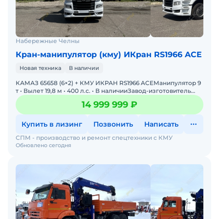
фанера
— Петли крепления груза
— Надставка переднего борта
— Фаркоп в рабочем положении
Набережные Челны
Почему выбирают Завод СПМ
Кран-манипулятор (кму) ИКран RS1966 ACE
— 13 лет на рынке спецтехники
Новая техника
В наличии
— До 650 единиц техники в год
КАМАЗ 65658 (6×2) + КМУ ИКРАН RS1966 ACEМанипулятор 9
— Собственные производственные площади
т • Вылет 19,8 м • 400 л.с. • В наличииЗавод-изготовитель
спецтехники СПМ предлагаетб
— Производим бортовые автомобили с КМУ под
14 999 999 ₽
ключ
— Работаем по всей России
Купить в лизинг
Позвонить
Написать
ЭПТС 2026 г., паспорт КМА, руководство на
СПМ - производство и ремонт спецтехники с КМУ
Обновлено сегодня
русском языке.
Возможен лизинг.
Изготавливаем КАМАЗ с краном-манипулятором
под ваши задачи — возможна доработка
комплектации.
Звоните или пишите — рассчитаем стоимость и
срок производства.