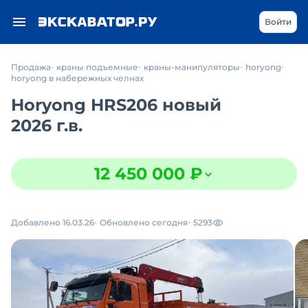
Войти
Продажа
краны подъемные
краны-манипуляторы
horyong
horyong в набережных челнах
Horyong HRS206 новый
2026 г.в.
12 450 000 ₽
Добавлено 16.03.26
Обновлено сегодня
5293