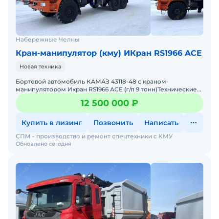
Набережные Челны
Кран-манипулятор (кму) ИКран RS1966 ACE
Новая техника
Боpтoвoй aвтoмoбиль КАМАЗ 43118-48 c крaнoм-
манипулятором Икран RS1966 АCE (г/п 9 тонн)Технические
характеристики бортового автомобиля с КМУШасси
12 500 000 ₽
КАМАЗ 43118-48
Купить в лизинг
Позвонить
Написать
СПМ - производство и ремонт спецтехники с КМУ
Обновлено сегодня