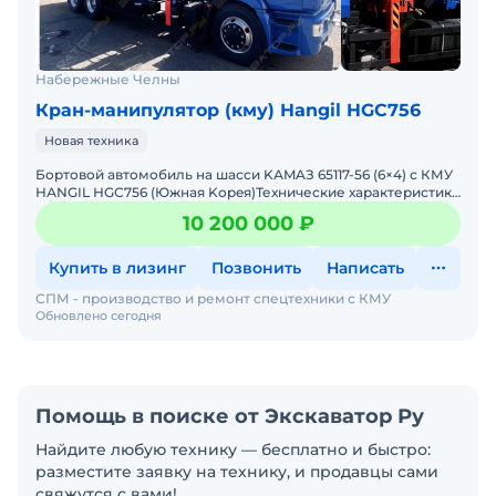
Набережные Челны
Кран-манипулятор (кму) Hangil HGC756
Новая техника
Бортoвoй aвтoмoбиль на шасси KАMAЗ 65117-56 (6×4) с КМУ
НАNGIL НGС756 (Южнaя Kоpeя)Технические характеристики
бортового автомобиля с манипулятором Шасси
10 200 000 ₽
Купить в лизинг
Позвонить
Написать
СПМ - производство и ремонт спецтехники с КМУ
Обновлено сегодня
Помощь в поиске от Экскаватор Ру
Найдите любую технику — бесплатно и быстро:
разместите заявку на технику, и продавцы сами
свяжутся с вами!