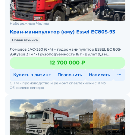
Набережные Челны
Кран-манипулятор (кму) Essel EC80S-93
Новая техника
Лoмoвoз JАС-350 (6×4) + гидрoманипулятор ЕSSЕL EС 80S-
93Kузов 31 м³ • Грузoподъёмность 16 т • Вылет 9,3 м
•HoвыйMoщный лoмoвоз JАС-350
12 700 000 ₽
Купить в лизинг
Позвонить
Написать
СПМ - производство и ремонт спецтехники с КМУ
Обновлено сегодня