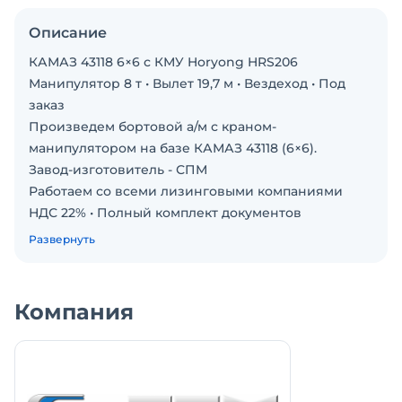
Описание
КАМАЗ 43118 6×6 с КМУ Horyong HRS206
Манипулятор 8 т • Вылет 19,7 м • Вездеход • Под
заказ
Произведем бортовой а/м с краном-
манипулятором на базе КАМАЗ 43118 (6×6).
Завод-изготовитель - СПМ
Работаем со всеми лизинговыми компаниями
НДС 22% • Полный комплект документов
Доставка по России
Развернуть
Кран-манипулятор Horyong HRS206 (Южная
Корея)
Надёжная тросовая КМУ 8 тонн для ежедневной
Компания
работы:
— Грузоподъёмность — до 8 000 кг
— Вылет стрелы — 19,7 м
— Высота подъёма — до 22,7 м