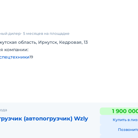
ый
самых
ию и
ный дилер
5 месяцев на площадке
кутская область, Иркутск, Кедровая, 13
я компании:
тики.
спецтехники
19
сти
рода
1 900 00
рузчик (автопогрузчик) Wzly
Купить в лиз
влении
Позвонит
ых