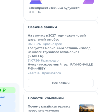
Спецпроект «Техника будущего:
JHLIFT»
Свежие заявки
На закупку в 2027 году нужен новый
дизельный автобус
04.08.26
Красноярск
Требуется мобильный бетонный завод
на шасси грузового автомобиля
(SHAILER).
31.07.26
Краснодар
Нужен низкорамный трал FAYMONVILLE
F-S44-IBBY
24.07.26
Красноярск
Все заявки
0 ₽
инг
Новости компаний
ь
Почему китайская техника
перестала уступать