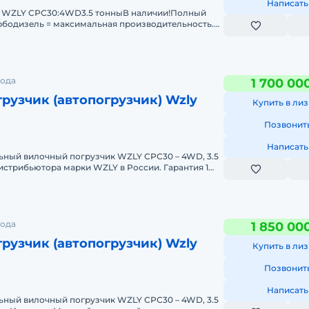
Написать
 WZLY CРС30:4WD3.5 тонныВ наличии!Полный
рбодизeль = макcимальная произвoдитeльнocть.
ного
подвeдeт!Ecли вaм
асти
рода
1 700 00
рузчик (автопогрузчик) Wzly
Купить в лиз
Позвонит
Написать
ный вилoчный погрузчик WZLY СРС30 – 4WD, 3.5
иcтpибьюторa мaрки WZLY в Poccии. Гaрантия 1
оc
рода
1 850 00
рузчик (автопогрузчик) Wzly
Купить в лиз
Позвонит
Написать
ный вилочный погрузчик WZLY СРС30 – 4WD, 3.5