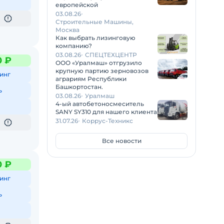
европейской
03.08.26
Строительные Машины,
Москва
Как выбрать лизинговую
компанию?
03.08.26
СПЕЦТЕХЦЕНТР
0 ₽
ООО «Уралмаш» отгрузило
крупную партию зерновозов
инг
аграриям Республики
Башкортостан.
ь
03.08.26
Уралмаш
4-ый автобетоносмеситель
SANY SY310 для нашего клиента
31.07.26
Коррус-Техникс
Все новости
0 ₽
инг
ь