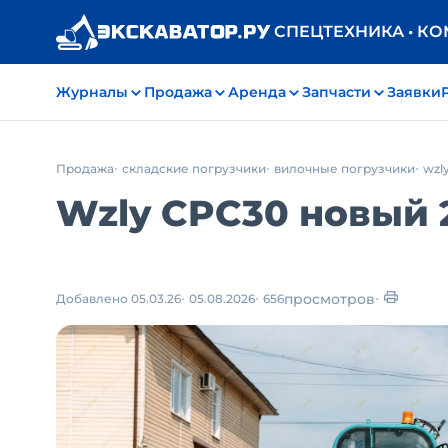
СПЕЦТЕХНИКА • К
Журналы
Продажа
Аренда
Запчасти
Заявки
Продажа
складские погрузчики
вилочные погрузчики
wzl
Wzly CPC30 новый 2
просмотров
Добавлено 05.03.26
05.08.2026
656