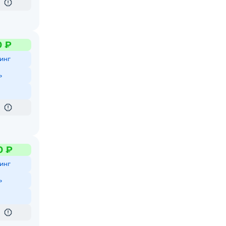
0 ₽
инг
ь
0 ₽
инг
ь