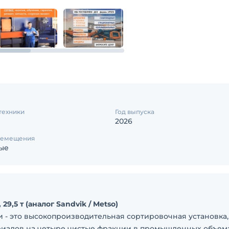
техники
Год выпуска
2026
ремещения
ые
9,5 т (аналог Sandvik / Metso)
 - это высокопроизводительная сортировочная установка,
риалов на четыре чистые фракции в промышленных объема