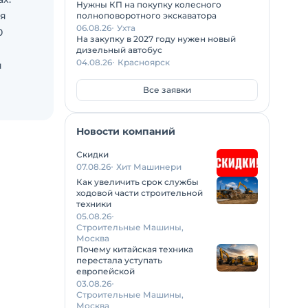
Нужны КП на покупку колесного
ля
полноповоротного экскаватора
06.08.26
Ухта
0
На закупку в 2027 году нужен новый
дизельный автобус
04.08.26
Красноярск
я
Все заявки
ктов за
и
Новости компаний
м
Скидки
ерхних
07.08.26
Хит Машинери
ших
Как увеличить срок службы
ходовой части строительной
 и
техники
05.08.26
Строительные Машины,
Москва
Почему китайская техника
перестала уступать
европейской
чение -
03.08.26
Строительные Машины,
ного
Москва