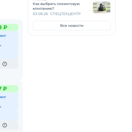
ца или
Как выбрать лизинговую
компанию?
03.08.26
СПЕЦТЕХЦЕНТР
Все новости
8 ₽
,
инг
ех
ь
на
7 ₽
инг
вейером
ь
а и