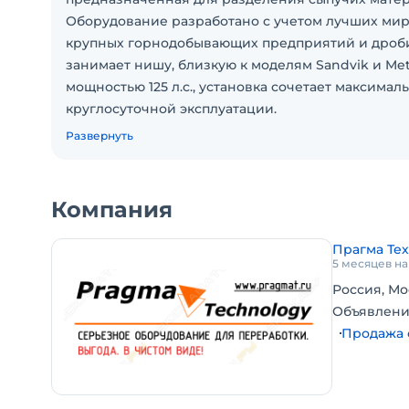
Оборудование разработано с учетом лучших мир
крупных горнодобывающих предприятий и дроби
занимает нишу, близкую к моделям Sandvik и Me
мощностью 125 л.с., установка сочетает максим
круглосуточной эксплуатации.
Развернуть
Данная модель решает главную задачу сортиров
один проход с высокой точностью разделения п
3YK1854 обеспечивает исключительную эффекти
Компания
составе исходного сырья и высокой влажности. 
фракций и мощным конвейером для нижней фрак
Прагма Те
объемов готовой продукции. Мы предлагаем полны
5 месяцев н
обучения персонала, гарантируя быстрый старт 
Россия, Мо
Объявлени
Назначение и сферы применения
Продажа 
Грохот U-YK1860 оптимален для крупных горнооб
нерудных материалов, угольных разрезов и мас
сортировка щебня, гравия, песка, угля, рудных 