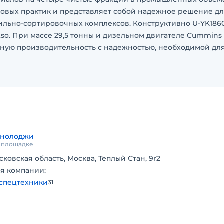
овых практик и представляет собой надежное решение д
льно-сортировочных комплексов. Конструктивно U-YK186
tso. При массе 29,5 тонны и дизельном двигателе Cummins
альную производительность с надежностью, необходимой дл
очного оборудования - получение четырех товарных проду
ри максимальных нагрузках. Трехдековое вибросито модел
вность грохочения даже при сложном гранулометрическо
Развитая конвейерная система с тремя конвейерами для в
ции позволяет гибко организовать складирование боль
хнолоджи
й комплекс услуг: от доставки до запуска в эксплуатацию
а площадке
вашего производства.
сковская область, Москва, Теплый Стан, 9r2
я компании:
спецтехники
31
огатительных комбинатов, предприятий по производству
штабных дорожно-строительных проектов. Основное назна
материалов, металлургических шлаков, а также переработан