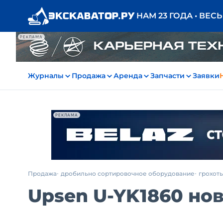
НАМ 23 ГОДА • ВЕС
РЕКЛАМА
Журналы
Продажа
Аренда
Запчасти
Заявки
РЕКЛАМА
Продажа
дробильно сортировочное оборудование
грохот
Upsen U-YK1860 нов