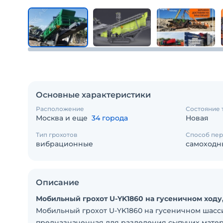
Основные характеристики
Расположение
Состояние 
Москва и еще
34 города
Новая
Тип грохотов
Способ пе
вибрационные
самоходн
Описание
Мобильный грохот U-YK1860 на гусеничном ходу, 2
Мобильный грохот U-YK1860 на гусеничном шасси
предназначенная для разделения сыпучих мате