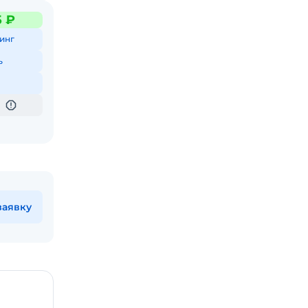
5 ₽
инг
ь
обычи
аличие
мичным
ммы
заявку