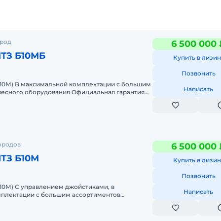
ород
6 500 000 
ЧТЗ Б10МБ
Купить в лизин
Позвонить
Б10М) В максимальной комплектации с большим
Написать
весного оборудования Официальная гарантия
луживание по всей РФЛизи
ородов
6 500 000 
ЧТЗ Б10М
Купить в лизин
Позвонить
10М) С управлением джойстиками, в
Написать
плектации с большим ассортиментов
вания Официальная гарантия до 6000 м.ч и