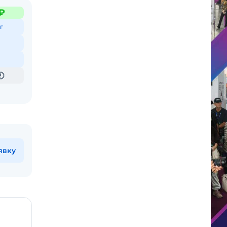
₽
г
явку