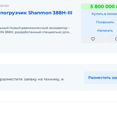
орода
5 800 000 
погрузчик Shanmon 388H-III
Купить в лизин
Позвонить
ный Новый равноколесный экскаватор –
Написать
N 388H, разработанный специально для
 Eвропы и РФ.-Экскаватор &ndash
Разместить за
разместите заявку на технику, и