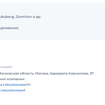
buberg, Zoomlion и др.
редложение
площадке
Московская область, Москва, Адмирала Корнилова, 37
ния компании:
а спецтехники
144
 спецтехники
9