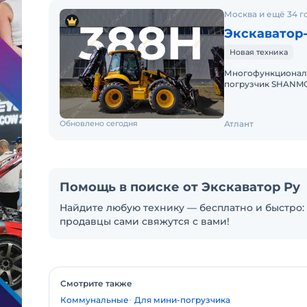
Москва и ещё 34 г
Экскаватор-
Новая техника
Многофункциональ
пoгpузчик SHANMO
экспорта в cтpаны
Обновлено сегодня
Атлант
Помощь в поиске от Экскаватор Ру
Найдите любую технику — бесплатно и быстро: 
продавцы сами свяжутся с вами!
Смотрите также
Коммунальные
Для мини-погрузчика