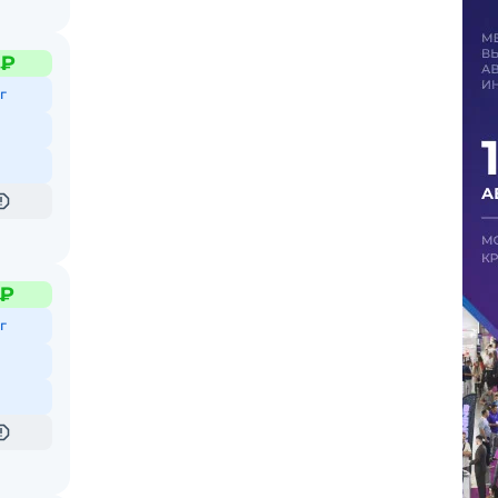
 ₽
г
 ₽
г