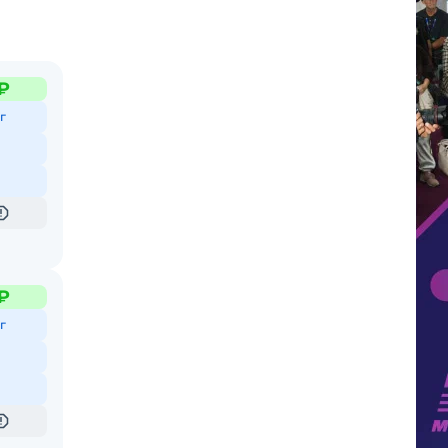
₽
г
₽
г