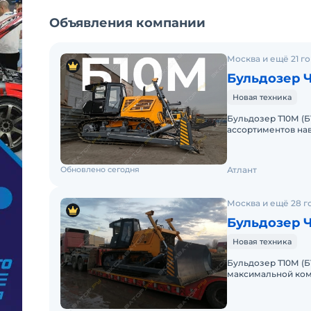
Объявления компании
Москва и ещё 21 г
Бульдозер 
Новая техника
Бульдозер Т10М (
ассортиментов на
до 6000 м.ч и обс
Обновлено сегодня
Атлант
Москва и ещё 28 г
Бульдозер 
Новая техника
Бульдозер Т10М (Б
максимальной ком
навесного оборудо