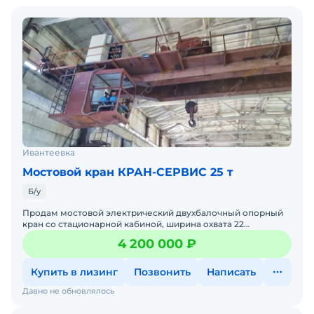
Ивантеевка
Мостовой кран КРАН-СЕРВИС 25 т
Б/у
Продам мостовой электрический двухбалочный опорный
кран со стационарной кабиной, ширина охвата 22
метра,грузоподъёмность 25 тонн, вся документация в
4 200 000 ₽
порядке,зап
Купить в лизинг
Позвонить
Написать
Давно не обновлялось