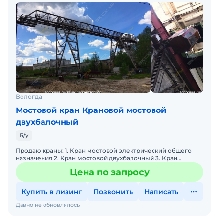
Вологда
Мостовой кран Крановой мостовой
двухбалочный
Б/у
Продаю краны: 1. Кран мостовой электрический общего
назначения 2. Кран мостовой двухбалочный 3. Кран
козловой Характеристики есть на фото. В наличии 11
Цена по запросу
кранов,
Купить в лизинг
Позвонить
Написать
Давно не обновлялось