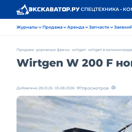
СПЕЦТЕХНИКА • К
Журналы
Продажа
Аренда
Запчасти
Заявки
Продажа
дорожные фрезы
wirtgen
wirtgen в калининград
Wirtgen W 200 F нов
просмотров
Добавлено 28.01.26
05.08.2026
917