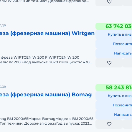
ль: W 200 FiТип техники: Дорожная фрезаГод
сть: 430 кВт (макс
ода
63 742 03
за (фрезерная машина) Wirtgen
Купить в лиз
Позвонит
Написать
 фреза WIRTGEN W 200 FIWIRTGEN W 200
ль: W 200 FiГод выпуска: 2020 г.Мощность: 430
и: 1800 моточасовВес
ода
58 243 81
еза (фрезерная машина) Bomag
Купить в лиз
Позвонит
Написать
ag BM 2000/65Марка: BomagМодель: BM 2000/65
)Тип техники: Дорожная фрезаГод выпуска: 2023
ч (минимальный