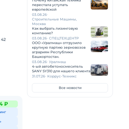
Почему китайская техника
перестала уступать
европейской
03.08.26
Строительные Машины,
Москва
Как выбрать лизинговую
компанию?
03.08.26
СПЕЦТЕХЦЕНТР
 42
ООО «Уралмаш» отгрузило
ке
крупную партию зерновозов
аграриям Республики
Башкортостан.
03.08.26
Уралмаш
ю лидера
4-ый автобетоносмеситель
SANY SY310 для нашего клиента
31.07.26
Коррус-Техникс
оляет
Все новости
наших
4 ₽
инг
го
ь
иям