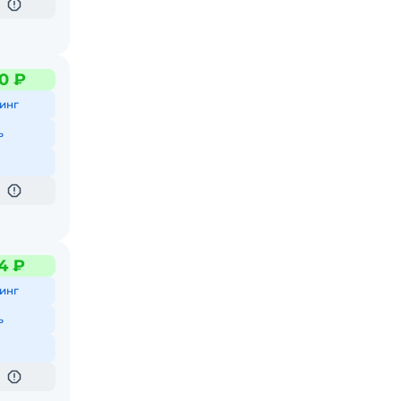
0 ₽
инг
ь
4 ₽
инг
ь