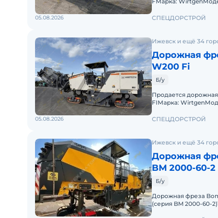
FМарка: WirtgenМоде
выпуска: 2026г.Мощно
05.08.2026
СПЕЦДОРСТРОЙ
Ижевск и ещё 34 гор
Дорожная фре
W200 Fi
Б/у
Продается дорожная
FIМарка: WirtgenМоде
кВтЧасы эксплуатаци
05.08.2026
СПЕЦДОРСТРОЙ
Ижевск и ещё 34 гор
Дорожная фр
BM 2000-60-2
Б/у
Дорожная фреза Bom
(серия BM 2000-60-2
г.Наработка: 880 м/