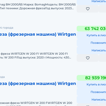
Написать
ag BM 2000/65 Марка: BomagМодель: BM 2000/65
)Тип техники: Дорожная фрезаГод выпуска: 2023
ч (минимальны
4 города
63 742 03
за (фрезерная машина) Wirtgen
Купить в лиз
Позвонит
Написать
 фреза WIRTGEN W 200 FI WIRTGEN W 200 FI
: W 200 FiГод выпуска: 2020 г.Мощность: 430
и: 1800 моточасов
ода
82 939 19
за (фрезерная машина) Wirtgen
Купить в лиз
Позвонит
Написать
рожная фреза WIRTGEN W 200 FWIRTGEN W 200