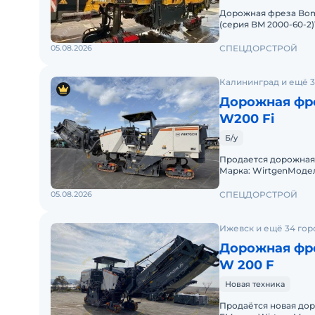
покупки и возможным формам расчета.
Дорожная фреза Bom
(серия BM 2000-60-2
г.Наработка: 880 м/
05.08.2026
СПЕЦДОРСТРОЙ
Калининград и ещё 3
Дорожная фре
W200 Fi
Б/у
Продается дорожная
Марка: WirtgenМодель
кВтЧасы эксплуатаци
05.08.2026
СПЕЦДОРСТРОЙ
Ижевск и ещё 34 гор
Дорожная фре
W 200 F
Новая техника
Продаётся новая до