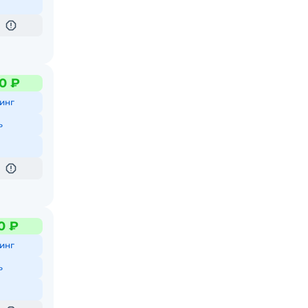
0 ₽
инг
ь
0 ₽
инг
ь