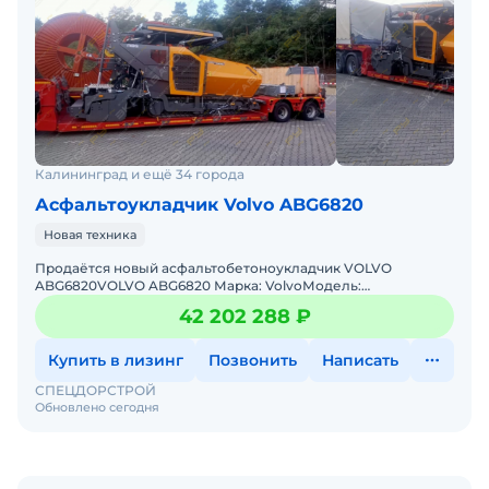
Калининград и ещё 34 города
Асфальтоукладчик Volvo ABG6820
Новая техника
Продаётся новый асфальтобетоноукладчик VOLVO
ABG6820VOLVO ABG6820 Марка: VolvoМодель:
ABG6820Новая серия: AMANN ABG TITAN 6820Тип техники:
42 202 288 ₽
Асфальтобетоноукладчи
Купить в лизинг
Позвонить
Написать
СПЕЦДОРСТРОЙ
Обновлено сегодня