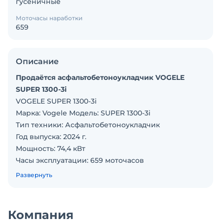
гусеничные
Моточасы наработки
659
Описание
Продаётся асфальтобетоноукладчик VOGELE
SUPER 1300-3i
VOGELE SUPER 1300-3i
Марка: Vogele Модель: SUPER 1300-3i
Тип техники: Асфальтобетоноукладчик
Год выпуска: 2024 г.
Мощность: 74,4 кВт
Часы эксплуатации: 659 моточасов
Вес: 10850 кг
Развернуть
Плита: АВ 340-3TV
Ширина укладки: от 1,8 до 3,4 метров
(+расширители до 4,4 метров)
Компания
Страна происхождения: Германия