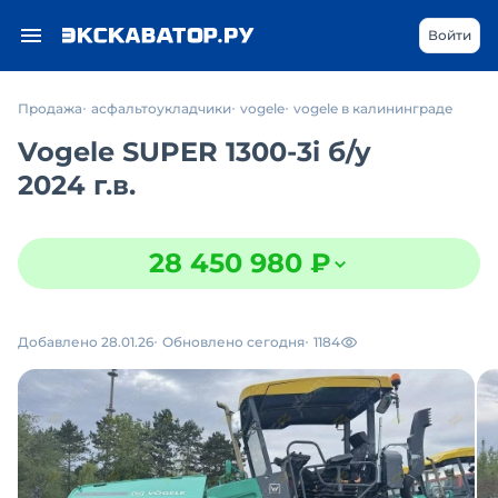
Войти
Продажа
асфальтоукладчики
vogele
vogele в калининграде
Vogele SUPER 1300-3i
б/у
2024 г.в.
28 450 980 ₽
Добавлено 28.01.26
Обновлено сегодня
1184