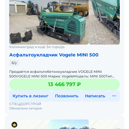
Калининград и ещё 34 города
Асфальтоукладчик Vogele MINI 500
Б/у
Продаётся асфальтобетоноукладчик VOGELE MINI
500VOGELE MINI 500 Марка: VogeleМодель: MINI 500Тип
техники: АсфальтобетоноукладчикГод выпуска: 2024
13 466 797 ₽
г.Мощность: 45
Купить в лизинг
Позвонить
Написать
СПЕЦДОРСТРОЙ
Обновлено сегодня