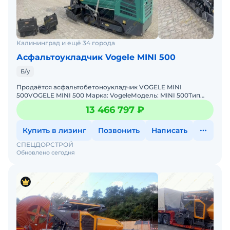
Калининград и ещё 34 города
Асфальтоукладчик Vogele MINI 500
Б/у
Продаётся асфальтобетоноукладчик VOGELE MINI
500VOGELE MINI 500 Марка: VogeleМодель: MINI 500Тип
техники: АсфальтобетоноукладчикГод выпуска: 2024
13 466 797 ₽
г.Мощность: 45
Купить в лизинг
Позвонить
Написать
СПЕЦДОРСТРОЙ
Обновлено сегодня