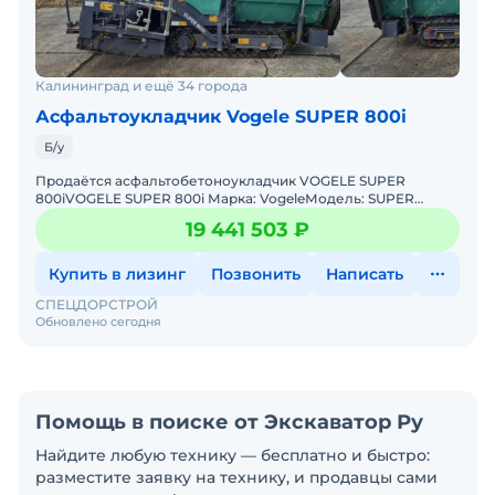
Калининград и ещё 34 города
Асфальтоукладчик Vogele SUPER 800i
Б/у
Продаётся асфальтобетоноукладчик VOGELE SUPER
800iVOGELE SUPER 800i Марка: VogeleМодель: SUPER
800iТип техники: АсфальтобетоноукладчикГод выпуска:
19 441 503 ₽
2024 г.Мощнос
Купить в лизинг
Позвонить
Написать
СПЕЦДОРСТРОЙ
Обновлено сегодня
Помощь в поиске от Экскаватор Ру
Найдите любую технику — бесплатно и быстро:
разместите заявку на технику, и продавцы сами