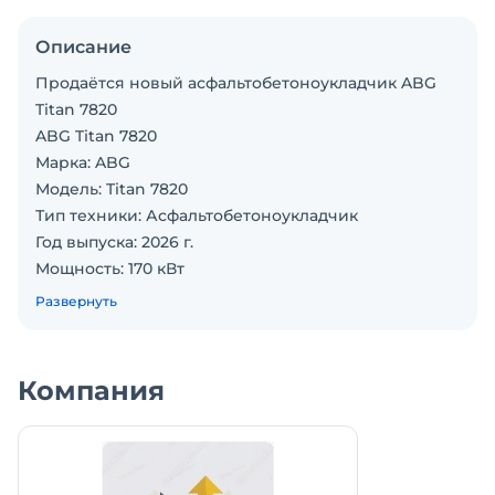
Описание
Продаётся новый асфальтобетоноукладчик ABG
Titan 7820
ABG Titan 7820
Марка: ABG
Модель: Titan 7820
Тип техники: Асфальтобетоноукладчик
Год выпуска: 2026 г.
Мощность: 170 кВт
Состояние: новое
Развернуть
Выглаживающая плита: 2,5–5 метров
Трамбующий брус: двойной (есть возможность
приобретения одинарного бруса за €455000)
Компания
Страна производства: Германия
Цена с НДС: от €475000
Доступность: под заказ (любая требуемая
комплектация)