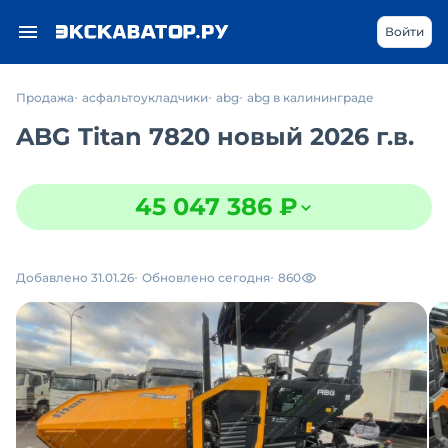
Войти
Продажа
асфальтоукладчики
abg
abg в калининграде
ABG Titan 7820 новый 2026 г.в.
45 047 386 ₽
Добавлено 31.01.26
Обновлено сегодня
860