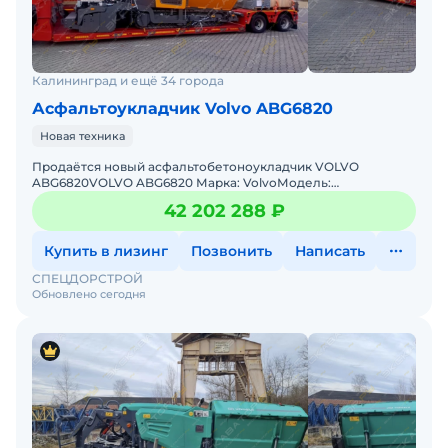
Калининград и ещё 34 города
Асфальтоукладчик Volvo ABG6820
Новая техника
Продаётся новый асфальтобетоноукладчик VOLVO
ABG6820VOLVO ABG6820 Марка: VolvoМодель:
ABG6820Новая серия: AMANN ABG TITAN 6820Тип техники:
42 202 288 ₽
Асфальтобетоноукладчи
Купить в лизинг
Позвонить
Написать
СПЕЦДОРСТРОЙ
Обновлено сегодня