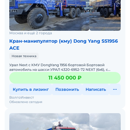
Москва и ещё 2 города
Кран-манипулятор (кму) Dong Yang SS1956
ACE
Новая техника
Урал Next с КМУ DongYang 1956 бортовой Бортовой
автомобиль на шасси УРАЛ 4320-6952-72 NEXT (6х6), с
крано-манипуляторной установкой за кабиной Донг Янг
11 450 000 ₽
1956 Сп
Купить в лизинг
Позвонить
Написать
ВолгоИнвест
Обновлено сегодня