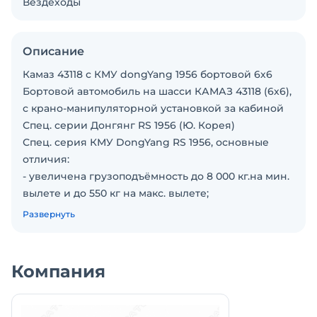
Вездеходы
Описание
Камаз 43118 с КМУ dongYang 1956 бортовой 6х6
Бортовой автомобиль на шасси КАМАЗ 43118 (6х6),
с крано-манипуляторной установкой за кабиной
Спец. серии Донгянг RS 1956 (Ю. Корея)
Спец. серия КМУ DongYang RS 1956, основные
отличия:
- увеличена грузоподъёмность до 8 000 кг.на мин.
вылете и до 550 кг на макс. вылете;
- вернули гидравлические приборы безопасности
Развернуть
(электрические, приборы безопасности при
температурных перепадах, часто давали сбои);
- установлен один гидроцилиндр подъема стрелы
Компания
(на предыдущих моделях было два);
-6-ти кратная запасовка троса, вместо 4-х кратной;
-установлена парковка крюковой подвески;