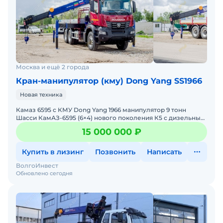
Москва и ещё 2 города
Кран-манипулятор (кму) Dong Yang SS1966
Новая техника
Камаз 6595 с КМУ Dong Yang 1966 манипулятор 9 тонн
Шасси КамАЗ-6595 (6×4) нового поколения К5 с дизельным
двигателем Евро-5 мощностью 355 кВт (482
15 000 000 ₽
Купить в лизинг
Позвонить
Написать
ВолгоИнвест
Обновлено сегодня