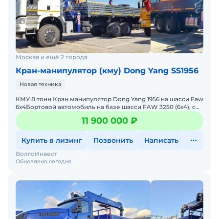
Москва и ещё 2 города
Кран-манипулятор (кму) Dong Yang SS1956
Новая техника
КМУ 8 тонн Кран манипулятор Dong Yang 1956 на шасси Faw
6х4Бортовой автомобиль на базе шасси FAW 3250 (6х4), с
крано-манипуляторной установкой за кабиной DongYa
11 900 000 ₽
Купить в лизинг
Позвонить
Написать
ВолгоИнвест
Обновлено сегодня