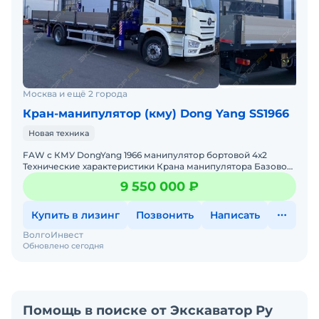
Москва и ещё 2 города
Кран-манипулятор (кму) Dong Yang SS1966
Новая техника
FAW с КМУ DongYang 1966 манипулятор бортовой 4х2
Технические характеристики Крана манипулятора Базовое
шассиБазовое шасси FAW J6L СA1180 (4x2)Колесная фор
9 550 000 ₽
Купить в лизинг
Позвонить
Написать
ВолгоИнвест
Обновлено сегодня
Помощь в поиске от Экскаватор Ру