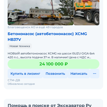
Благовещенск АО и ещё 49 городов
Бетононасос (автобетононасос) XCMG
HB37V
Новая техника
НОВЫЙ автобетононасос XCMG на шасси ISUZU GIGA 6х4
420 л.с., высота подачи 37 м. В наличии! Цена с НДС и
утилизационным сбором !На технику оформляется полный
24 100 000 ₽
па
Купить в лизинг
Позвонить
Написать
СТМ-ДВ
Обновлено сегодня
Помощь в поиске от Экскаватор Ру