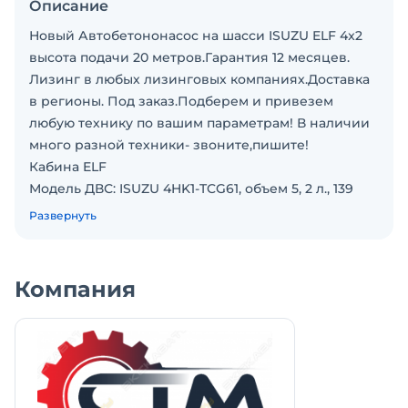
Описание
Новый Автобетононасос на шасси ISUZU ELF 4x2
высота подачи 20 метров.Гарантия 12 месяцев.
Лизинг в любых лизинговых компаниях.Доставка
в регионы. Под заказ.Подберем и привезем
любую технику по вашим параметрам! В наличии
много разной техники- звоните,пишите!
Кабина ELF
Модель ДВС: ISUZU 4HK1-TCG61, объем 5, 2 л., 139
кВт/190 л.с., Евро- 5
Развернуть
Количество колес передней оси- 2 шт.
Количество колес задней оси- 4 шт.
Габариты авто: 7900*2200*3150 мм
Компания
Колесная база: 3765 мм
Размер шин 8.25R20 16PR
Привод: 2WD – задний
Кабина мест: 3
Печка, кондиционер – есть
Общий вес авто – 11 500 кг.