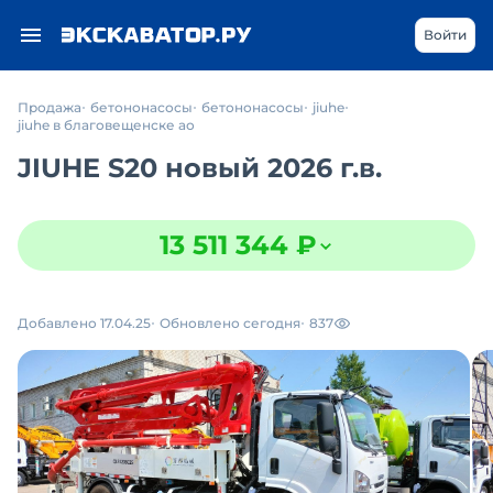
Войти
Продажа
бетононасосы
бетононасосы
jiuhe
jiuhe в благовещенске ао
JIUHE S20 новый 2026 г.в.
13 511 344 ₽
Добавлено 17.04.25
Обновлено сегодня
837