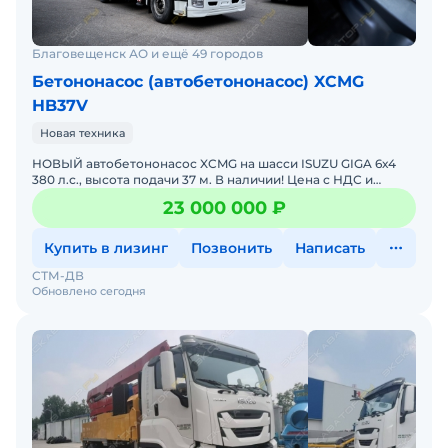
11. Кол-во стрел – 4
12. Угол поворота головки – 540°
13. Способ открытия выносных опор Х-Н
Благовещенск АО и ещё 49 городов
14. Диаметр бетонной трубы – 125 мм
Бетононасос (автобетононасос) XCMG
HB37V
Цена с НДС. Под заказ. Помогу с доставкой. Не
Новая техника
требует вложений. Готова к эксплуатации.
НОВЫЙ автобетононасос XCMG на шасси ISUZU GIGA 6х4
Возможна продажа в лизинг. Гарантия 12 месяцев.
380 л.с., высота подачи 37 м. В наличии! Цена с НДС и
утилизационным сбором !На технику оформляется полный
Склад запасных частей.
23 000 000 ₽
па
Купить в лизинг
Позвонить
Написать
СТМ-ДВ
Обновлено сегодня