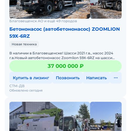
Благовещенск АО и ещё 49 городов
Бетононасос (автобетононасос) ZOOMLION
59Х-6RZ
Новая техника
В наличии в Благовещенске! Шасси 2021 г.в., насос 2024
г.в.Новый автобетононасос Zoomlion 59X-6RZ на шасси
SCANIA P450 8х4 высота 59 м.Цена с НДС и утилизационн
37 000 000 ₽
Купить в лизинг
Позвонить
Написать
СТМ-ДВ
Обновлено сегодня