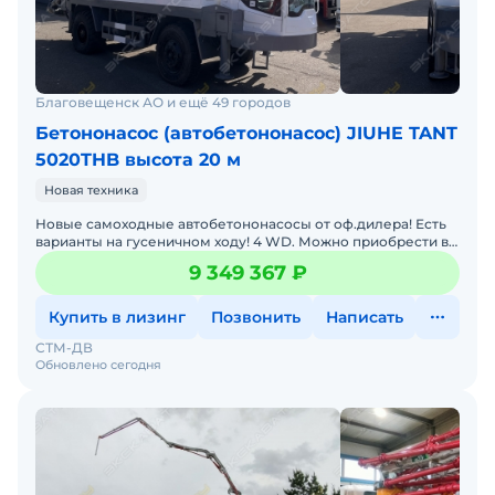
Благовещенск АО и ещё 49 городов
Бетононасос (автобетононасос) JIUHE TANT
5020THB высота 20 м
Новая техника
Новые самоходные автобетононасосы от оф.дилера! Есть
варианты на гусеничном ходу! 4 WD. Можно приобрести в
лизинг. Доставка в регионы РФ. Этот автобетононасос
9 349 367 ₽
Купить в лизинг
Позвонить
Написать
СТМ-ДВ
Обновлено сегодня