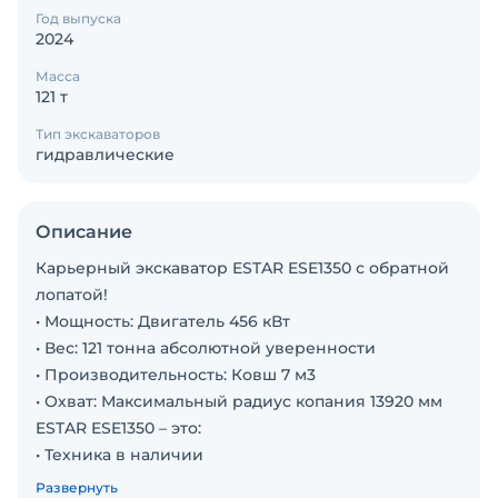
Год выпуска
2024
Масса
121 т
Тип экскаваторов
гидравлические
Описание
Карьерный экскаватор ESTAR ESE1350 с обратной
лопатой!
• Мощность: Двигатель 456 кВт
• Вес: 121 тонна абсолютной уверенности
• Производительность: Ковш 7 м3
• Охват: Максимальный радиус копания 13920 мм
ESTAR ESE1350 – это:
• Техника в наличии
• Быстрая доставка по всей России
Развернуть