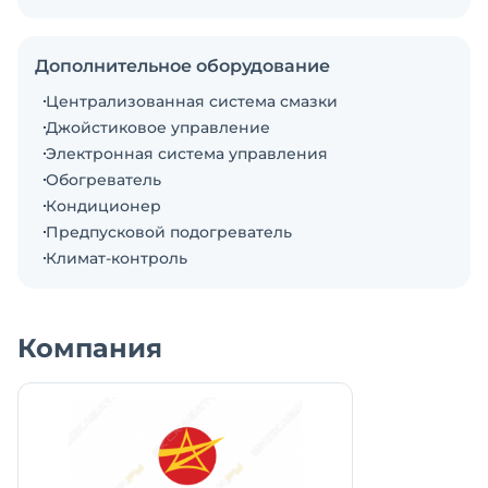
• Техника готова к работе прямо сейчас
• Выгодные условия лизинга и рассрочки
• Заводская гарантия
Дополнительное оборудование
• Огромный склад запчастей для бесперебойной
Централизованная система смазки
работы
Джойстиковое управление
Не упустите возможность приобрести надежного
Электронная система управления
партнера для вашего бизнеса!
Обогреватель
ESTAR: Надежность в каждой тонне!
Кондиционер
Предпусковой подогреватель
Климат-контроль
Компания