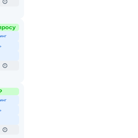
просу
инг
ь
₽
инг
ь