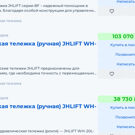
Написать
жка JHLIFT серии BF – надежный помощник в
. Благодаря особой конструкции для управления
 прикладыва
ая техника
одов
103 070
ая тележка (ручная) JHLIFT WH-
Купить в лиз
Позвонит
Написать
ские тележки JHLIFT предназначены для
виях, где необходима точность с перемещаемым
ель также может компле
ая техника
одов
38 730 
ая тележка (ручная) JHLIFT WH-
Купить в лиз
Позвонит
Написать
равлическая тележка (рохля) — JHLIFT WH-20L-