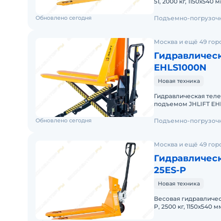
51, 2000 кг, 1150х54
Низкопрофильная г
Обновлено сегодня
Подъемно-погрузочн
Москва и ещё 49 гор
Гидравлическ
EHLS1000N
Новая техника
Гидравлическая теле
подъемом JHLIFT EHL
колесами Гидравлич
Обновлено сегодня
Подъемно-погрузочн
Москва и ещё 49 гор
Гидравлическ
25ES-P
Новая техника
Весовая гидравличес
P, 2500 кг, 1150х540
Весовые гидравличе