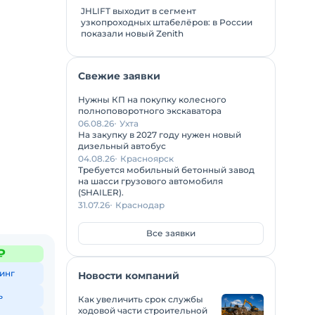
JHLIFT выходит в сегмент
узкопроходных штабелёров: в России
показали новый Zenith
Свежие заявки
Нужны КП на покупку колесного
полноповоротного экскаватора
06.08.26
Ухта
На закупку в 2027 году нужен новый
дизельный автобус
04.08.26
Красноярск
Требуется мобильный бетонный завод
на шасси грузового автомобиля
(SHAILER).
31.07.26
Краснодар
Все заявки
₽
инг
Новости компаний
ь
Как увеличить срок службы
ходовой части строительной