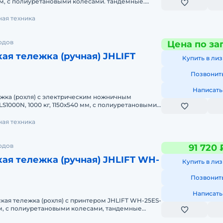
0 мм, с полиуретановыми колесами. тандемные.
ид
ая техника
одов
Цена по за
ая тележка (ручная) JHLIFT
Купить в лиз
Позвонит
Написать
жка (рохля) с электрическим ножничным
S1000N, 1000 кг, 1150х540 мм, с полиуретановыми
еские тележки JHL
ая техника
одов
91 720 
ая тележка (ручная) JHLIFT WH-
Купить в лиз
Позвонит
Написать
кая тележка (рохля) с принтером JHLIFT WH-25ES-
 мм, с полиуретановыми колесами, тандемные
ские тележки