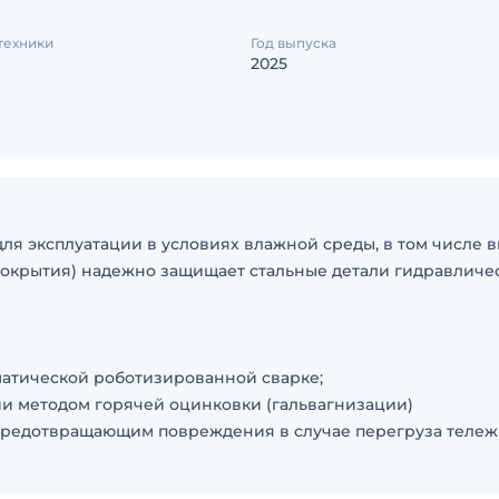
техники
Год выпуска
2025
я эксплуатации в условиях влажной среды, в том числе 
окрытия) надежно защищает стальные детали гидравличе
матической роботизированной сварке;
ии методом горячей оцинковки (гальвагнизации)
 предотвращающим повреждения в случае перегруза тележ
о литого блока, что значительно повышает его надежность
тандартной комплектации.