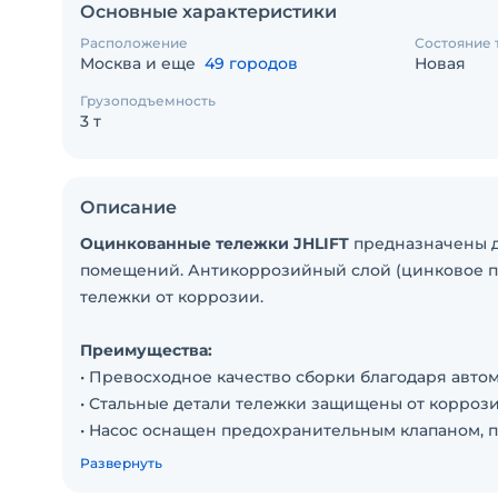
Основные характеристики
Расположение
Состояние 
Москва и еще
49 городов
Новая
Грузоподъемность
3 т
Описание
Оцинкованные тележки JHLIFT
предназначены дл
помещений. Антикоррозийный слой (цинковое п
тележки от коррозии.
Преимущества:
• Превосходное качество сборки благодаря авто
• Стальные детали тележки защищены от корроз
• Насос оснащен предохранительным клапаном,
• Гидравлический насос выполнен в виде единог
Развернуть
• Нейлоновые колесо и подвилочные ролики в с