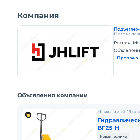
Технические характеристики
Компания
• Грузоподъемность (кг) — 3000
• Длина общая (мм) — 1520
Подъемно-
• Длина вил (мм) — 1150
13 лет на пл
• Размер вил (мм) — 160x60
Россия, Мо
• Область подъема (мм) — 75-190
Объявлени
• Ширина общая (мм) — 540
Продажа 
• Вес (кг) — 72
• Диаметр рулевого колеса (мм) — 180
• Ширина рулевого колеса (мм) — 50
• Тип подвилочных роликов — тандемные
• Диаметр вилочных роликов (мм) — 70
Объявления компании
• Ширина вилочных роликов (мм) — 74
• Толщина металла (мм) — 3
Москва и ещё 49 гор
• Материал рулевого колеса — нейлон
Гидравлическ
• Материал вилочных роликов — нейлон
BF25-H
• Материал тележки — сталь
Новая техника
• Гарантия — 1 год