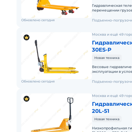
• Бренд — JHLIFT
Гидравлическая теле
перемещении грузов
• Страна бренда — Россия
тележкой требуется
Обновлено сегодня
Подъемно-погрузочн
Москва и ещё 49 гор
Гидравлическ
30ES-P
Новая техника
Весовые гидравличе
эксплуатации в усло
грузом. Данная мод
Обновлено сегодня
Подъемно-погрузочн
Москва и ещё 49 гор
Гидравлическ
20L-51
Новая техника
Низкопрофильная гид