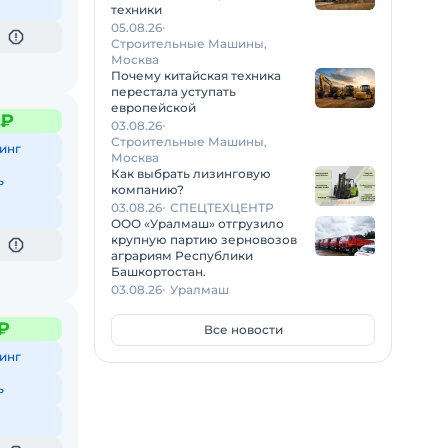
техники
05.08.26
Строительные Машины,
Москва
Почему китайская техника
перестала уступать
европейской
 ₽
03.08.26
Строительные Машины,
инг
Москва
Как выбрать лизинговую
ь
компанию?
03.08.26
СПЕЦТЕХЦЕНТР
ООО «Уралмаш» отгрузило
крупную партию зерновозов
аграриям Республики
Башкортостан.
03.08.26
Уралмаш
₽
Все новости
инг
ь