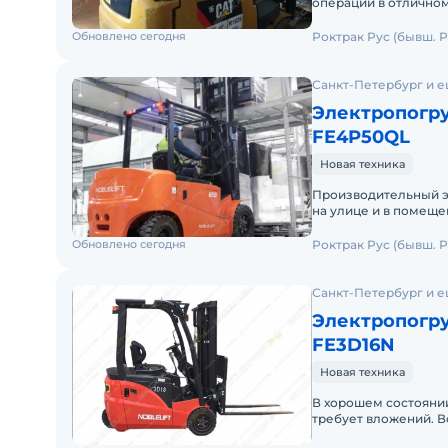
операций в отлично
1600кг. Высота подъ
Обновлено сегодня
Роктрак Рус (бывш. Р
Санкт-Петербург и е
Электропогру
FE4P50QL
Новая техника
Производительный э
на улице и в помещениях. Погрузчик Noblelift FE4P
указанной комплект
Обновлено сегодня
Роктрак Рус (бывш. Р
Санкт-Петербург и е
Электропогру
FE3D16N
Новая техника
В хорошем состоянии
требует вложений. В
электрический Тип а