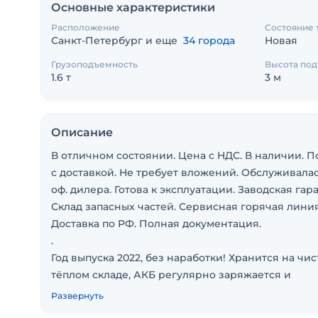
Основные характеристики
Расположение
Состояние 
Санкт-Петербург и еще
34 города
Новая
Грузоподъемность
Высота по
1.6 т
3 м
Описание
В отличном состоянии. Цена с НДС. В наличии. П
с доставкой. Не требует вложений. Обслуживалас
оф. дилера. Готова к эксплуатации. Заводская гар
Склад запасных частей. Сервисная горячая линия
Доставка по РФ. Полная документация.
.
Год выпуска 2022, без наработки! Хранится на чи
тёплом складе, АКБ регулярно заряжается и
обслуживается. Гарантия продавца 12 месяцев и
Развернуть
1200 моточасов.