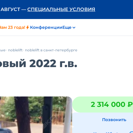
Ь АВГУСТ —
СПЕЦИАЛЬНЫЕ УСЛОВИЯ
Нам 23 года!
Конференции
Еще
ные
noblelift
noblelift в санкт-петербурге
овый 2022 г.в.
2 314 000 ₽
Позвонить