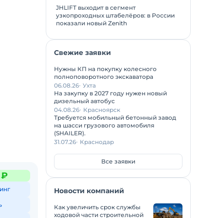
JHLIFT выходит в сегмент
узкопроходных штабелёров: в России
показали новый Zenith
Свежие заявки
Нужны КП на покупку колесного
полноповоротного экскаватора
06.08.26
Ухта
На закупку в 2027 году нужен новый
дизельный автобус
04.08.26
Красноярск
Требуется мобильный бетонный завод
на шасси грузового автомобиля
(SHAILER).
31.07.26
Краснодар
Все заявки
 ₽
инг
Новости компаний
ь
Как увеличить срок службы
ходовой части строительной