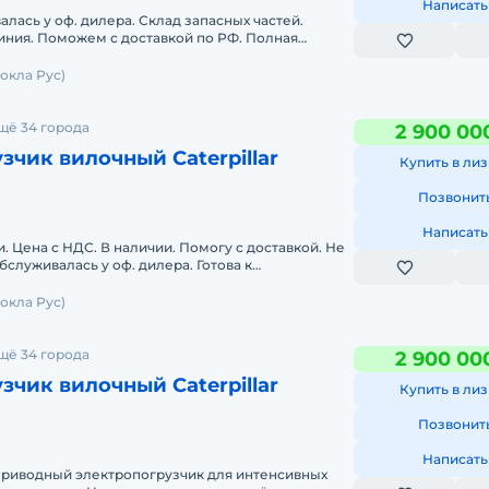
Написать
,
лась у оф. дилера. Склад запасных частей.
иния. Поможем с доставкой по РФ. Полная
________Пpoизводитeль
окла Рус)
ге,
егион
щё 34 города
2 900 00
р.
зчик вилочный Caterpillar
Купить в лиз
Позвонит
гих
Написать
. Цена с НДС. В наличии. Помогу с доставкой. Не
ы,
служивалась у оф. дилера. Готова к
кая гарантия. Скла
окла Рус)
услуги
щё 34 города
2 900 00
зчик вилочный Caterpillar
Купить в лиз
Позвонит
Написать
риводный электропогрузчик для интенсивных