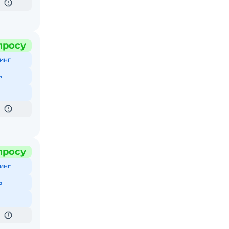
просу
инг
ь
просу
инг
ь