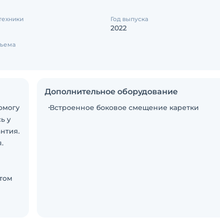
техники
Год выпуска
2022
дъема
Дополнительное оборудование
омогу
Встроенное боковое смещение каретки
ь у
антия.
.
стом
ли