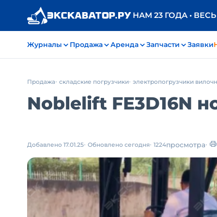
НАМ 23 ГОДА • ВЕС
Журналы
Продажа
Аренда
Запчасти
Заявки
Продажа
складские погрузчики
электропогрузчики вилоч
Noblelift FE3D16N н
просмотра
Добавлено 17.01.25
Обновлено сегодня
1224