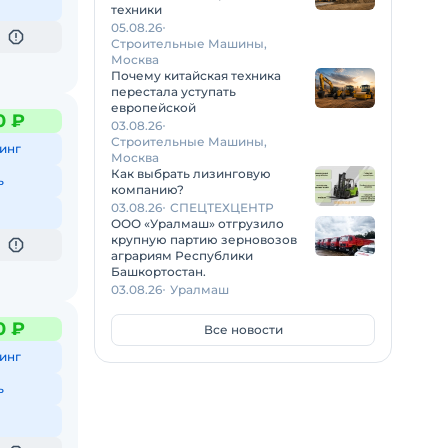
техники
05.08.26
Строительные Машины,
Москва
Почему китайская техника
перестала уступать
европейской
0 ₽
03.08.26
Строительные Машины,
инг
Москва
Как выбрать лизинговую
ь
компанию?
03.08.26
СПЕЦТЕХЦЕНТР
ООО «Уралмаш» отгрузило
крупную партию зерновозов
аграриям Республики
Башкортостан.
03.08.26
Уралмаш
0 ₽
Все новости
инг
ь