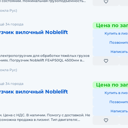
м состоянии. Номинальная грузоподъёмность
ёма 4800мм. Мачта со
окла Рус)
щё 34 города
Цена по за
зчик вилочный Noblelift
Купить в лиз
Позвонит
Написать
лектропогрузчик для обработки тяжёлых грузов
50QL 4500мм в
ации находится
окла Рус)
щё 34 города
Цена по за
зчик вилочный Noblelift
Купить в лиз
Позвонит
Написать
. Цена с НДС. В наличии. Помогу с доставкой. Не
озможна продажа в лизинг. Тип двигателя:
ккумулятора: