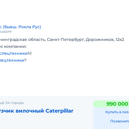
со
с (бывш. Рокла Рус)
.
ощадке
нинградская область, Санкт-Петербург, Дорожников, 12к2
я компании:
спецтехники
52
учные
пецтехники
7
м;
ением
ри,
щё 34 города
990 000
ода,
зчик вилочный Caterpillar
Купить в лиз
ковая
Позвонит