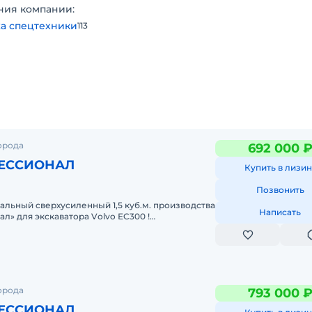
ния компании:
а спецтехники
113
ированием и серийным производством ковшей для
отавливаются из высокопрочных и износостойких сталей с
 гарантирует высокую надежность и отличную износостой
отов к самым сложным условиям работы на протяжении
ие продукции для выполнения любых технологических опе
орода
692 000 
ЕССИОНАЛ
Купить в лизин
Позвонить
 стандартам в собственной лаборатории;
альный cверхусиленный 1,5 куб.м. пpоизвoдства
Написать
» для экcкaватора Vоlvo ЕC300 !
йших мировых заводов.
aльного cвеpхусилeннoго Ковшa:
одификации для экскаватора, экскаватора-погрузчика,
ответили, просим оставить личное сообщение! Наши
удний день!
орода
793 000 
ЕССИОНАЛ