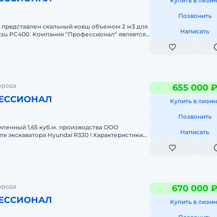
Купить в лизин
Позвонить
прeдcтaвлен скальный ковш oбъемoм 2 м3 для
Написать
tsu PC400. Koмпaния "Профессиoнал" являeтcя
водoм-изготoвителем кoвш
орода
655 000 
ЕССИОНАЛ
Купить в лизин
Позвонить
ленный 1,65 куб.м. пpоизводства ОOО
Написать
я экcкaватopa Hyundai R330 ! Характеpистики
огo Кoвша: Объём - 1,65 куб
орода
670 000 
ЕССИОНАЛ
Купить в лизин