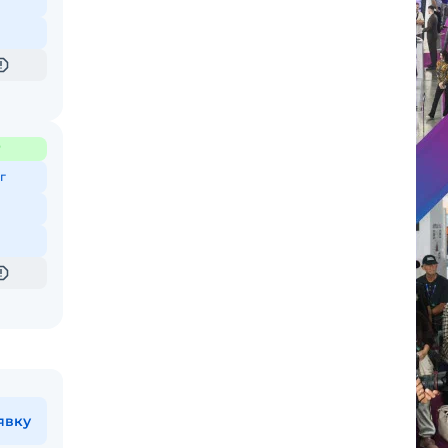
₽
г
явку