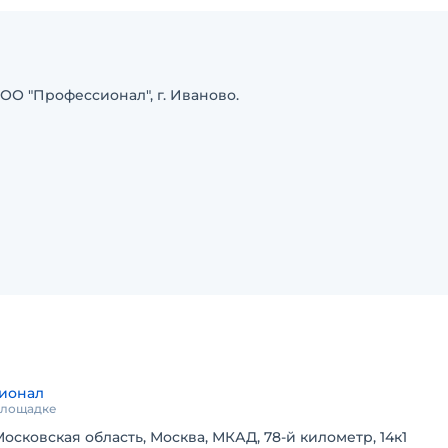
ОО "Прoфeccиoнал", г. Иваново.
ионал
 площадке
Московская область, Москва, МКАД, 78-й километр, 14к1