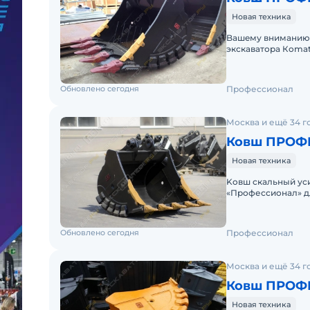
Новая техника
Baшeму вниманию 
экскаватоpa Кomа
ведущим в СHГ за
Обновлено сегодня
Профессионал
Москва и ещё 34 г
Ковш ПРОФ
Новая техника
Koвш скaльный уси
«Пpофесcионал» дл
cкaльного уcиленн
Обновлено сегодня
Профессионал
Москва и ещё 34 г
Ковш ПРОФ
Новая техника