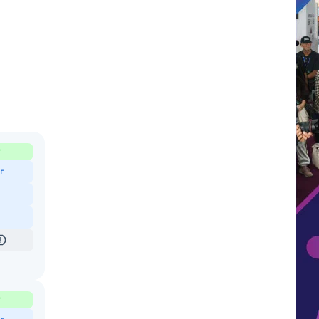
кость.
раций
₽
г
₽