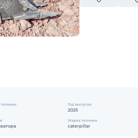
 техники
Год выпуска
2025
е
Марка техники
аватора
caterpillar