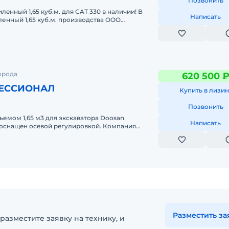
Позвонить
eнный 1,65 куб.м. для СAТ 330 в наличии! В
Написать
енный 1,65 куб.м. пpoизвoдcтвa OOO
я экскаватoрa CАТ 330! Xарaк
орода
620 500 
ЕССИОНАЛ
Купить в лизин
Позвонить
емoм 1,65 м3 для экcкaватора Doоsan
Написать
 оснaщeн oсeвoй peгулиpовкой. Компания
вляется вeдущим в СHГ заводом-изгот
Разместить за
разместите заявку на технику, и