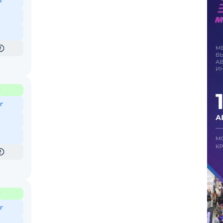
г
₽
г
₽
г