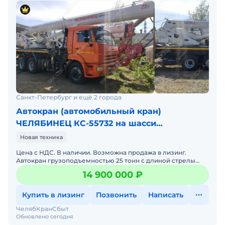
Санкт-Петербург и ещё 2 города
Автокран (автомобильный кран)
ЧЕЛЯБИНЕЦ КС-55732 на шасси
КАМАЗ-65115
Новая техника
Цена с НДС. В наличии. Возможна продажа в лизинг.
Автокран грузоподъемностью 25 тонн с длиной стрелы
24,5 метра обладает следующим комплексом
14 900 000 ₽
преимущественных
Купить в лизинг
Позвонить
Написать
ЧелябКранСбыт
Обновлено сегодня