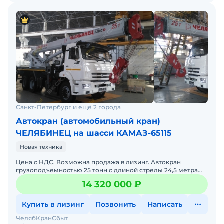
Санкт-Петербург и ещё 2 города
Автокран (автомобильный кран)
ЧЕЛЯБИНЕЦ на шасси КАМАЗ-65115
Новая техника
Цена с НДС. Возможна продажа в лизинг. Автокран
грузоподъемностью 25 тонн с длиной стрелы 24,5 метра
обладает следующим комплексом преимущественных
14 320 000 ₽
характерис
Купить в лизинг
Позвонить
Написать
ЧелябКранСбыт