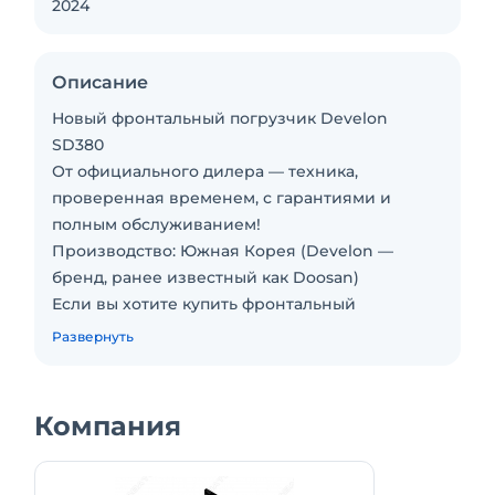
2024
Описание
Новый фронтальный погрузчик Develon
SD380
От официального дилера — техника,
проверенная временем, с гарантиями и
полным обслуживанием!
Производство: Южная Корея (Develon —
бренд, ранее известный как Doosan)
Если вы хотите купить фронтальный
погрузчик новый, который сочетает в себе
Развернуть
мощность, долговечность и надежность,
Develon — это ваш выбор.
Звоните или пишите в чат – мы готовы
Компания
обсудить все детали и помочь вам выбрать
именно тот погрузчик, который подойдет под
ваши задачи.