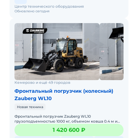
спб, фронтальный погрузчик челябинск
Центр технического оборудования
Обновлено сегодня
Кемерово и ещё 49 городов
Фронтальный погрузчик (колесный)
Zauberg WL10
Новая техника
Фронтальный погрузчик Zauberg WL10
грузоподъемностью 1000 кг, объемом ковша 0.4 м и
массой 2300 кг. В наличии на складах РФ.
1 420 600 ₽
Действующее ЭПСМ, все налоги и