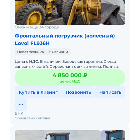
Омск и ещё 34 города
Фронтальный погрузчик (колесный)
Lovol FL936H
Новая техника
В наличии
Цена с НДС. В наличии. Заводская гарантия. Склад
запасных частей. Сервисная горячая линия. Полная
документация. двигатель WEICHAI WP6G125Е22
4 850 000 ₽
ЕВРО2
цена с НДС
Купить в лизинг
Позвонить
Написать
БНК
Обновлено сегодня