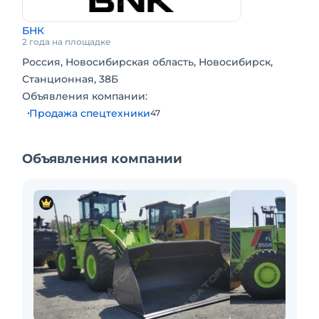
Сервисная горячая линия. Доставка по РФ.
БНК
Подбор комплектации. Полная документация.
2 года на площадке
Локация техники г. Новосибирск, Кемерово,
Россия, Новосибирская область, Новосибирск,
Новокузнецк, Киселевск.
Станционная, 38Б
Объявления компании:
Продажа спецтехники
47
Объявления компании