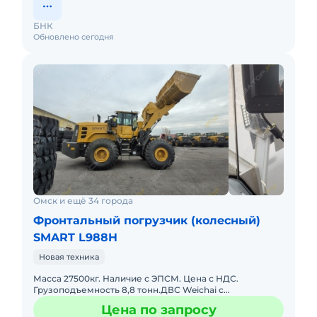
БНК
Обновлено сегодня
Омск и ещё 34 города
Фронтальный погрузчик (колесный)
SMART L988H
Новая техника
Масса 27500кг. Наличие с ЭПСМ. Цена с НДС.
Грузоподъемность 8,8 тонн.ДВС Weichai с
гидромуфтой привода вентилятора.КПП последнего
Цена по запросу
поколения SMART HTE220B полнос