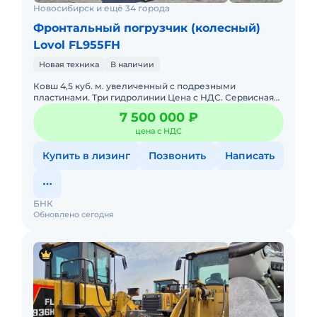
Новосибирск и ещё 34 города
Фронтальный погрузчик (колесный)
Lovol FL955FH
Новая техника
В наличии
Ковш 4,5 куб. м. увеличенный с подрезными
пластинами. Три гидролинии Цена с НДС. Сервисная
горячая линия. Склад запасных частей. Доставка по
7 500 000 ₽
РФ. В наличии. д
цена с НДС
Купить в лизинг
Позвонить
Написать
БНК
Обновлено сегодня