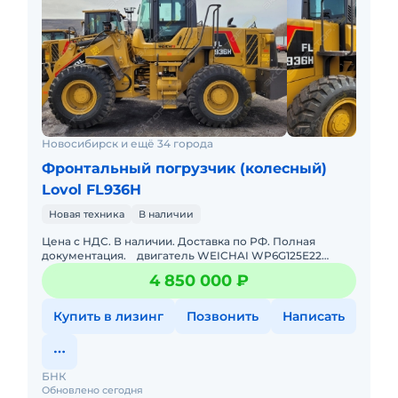
Новосибирск и ещё 34 города
Фронтальный погрузчик (колесный)
Lovol FL936H
Новая техника
В наличии
Цена с НДС. В наличии. Доставка по РФ. Полная
документация. двигатель WEICHAI WP6G125Е22
ЕВРО2• коробка передач скорости: 4 вперед + 2 н
4 850 000 ₽
Купить в лизинг
Позвонить
Написать
БНК
Обновлено сегодня