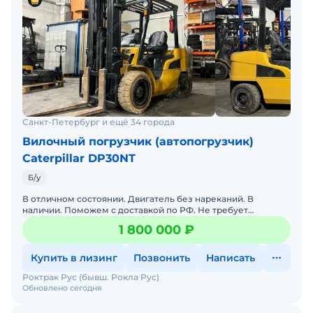
Комплектация:
Мачта 4500мм со свободным подъёмом;
Дизельный двигатель Tumosan 3DN-29I-048C,
Турция;
Автоматическая трансмиссия и ведущий мост
Hyundai;
Дисковые тормоза с масляным охлаждением;
Санкт-Петербург и ещё 34 города
3-контурная гидравлика;
Вилочный погрузчик (автопогрузчик)
Ручные рычаги управления гидравлическими
Caterpillar DP30NT
функциями;
Б/у
Навесное устройство бокового смещения вил;
Вилы 1200мм;
В отличном состоянии. Двигатель без нареканий. В
наличии. Поможем с доставкой по РФ. Не требует
Колёса пневматические;
вложений. Готова к эксплуатации. Склад запасных частей.
1 800 000 ₽
Светодиодное освещение: передние фары,
Се
индикаторы поворотов, комбинированные задние
Купить в лизинг
Позвонить
Написать
фонари, проблесковый маячок;
Роктрак Рус (бывш. Рокла Рус)
Звуковой сигнал заднего хода, ремень
Обновлено сегодня
безопасности, зеркала заднего вида;