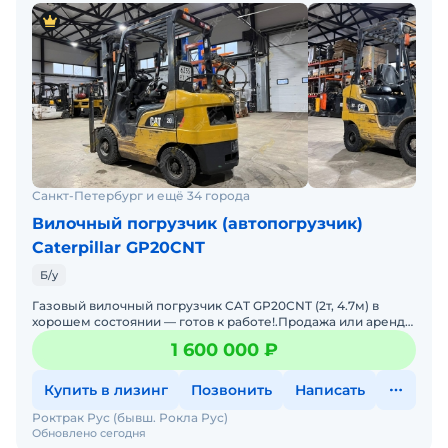
Цветной дисплей с индикаторами состояния
систем погрузчика.
.
Срок поставки
Погрузчик в указанной комплектации находится
на складе в Санкт-Петербурге. Двигатель без
нареканий. Помогу с доставкой. Не требует
вложений. Обслуживалась у оф. дилера. Готова к
эксплуатации.
Санкт-Петербург и ещё 34 города
Вилочный погрузчик (автопогрузчик)
Caterpillar GP20CNT
Б/у
Газовый вилочный погрузчик CAT GP20CNT (2т, 4.7м) в
хорошем состоянии — готов к работе!.Продажа или аренда
от 1 месяца..2016 г., 12.674 м/ч - 1 600 000р.
1 600 000 ₽
Купить в лизинг
Позвонить
Написать
Роктрак Рус (бывш. Рокла Рус)
Обновлено сегодня