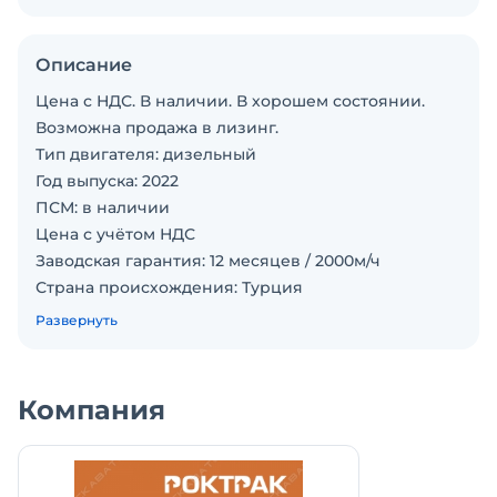
Описание
Цена с НДС. В наличии. В хорошем состоянии.
Возможна продажа в лизинг.
Тип двигателя: дизельный
Год выпуска: 2022
ПСМ: в наличии
Цена с учётом НДС
Заводская гарантия: 12 месяцев / 2000м/ч
Страна происхождения: Турция
.
Развернуть
ТЕХНИЧЕСКИЕ ХАРАКТЕРИСТИКИ
Номинальная грузоподъёмность / при центре
тяжести груза: 3000кг / 500мм
Компания
Грузоподъёмность / при центре тяжести груза (с
устройством бокового смещения вил): 2850кг /
500мм