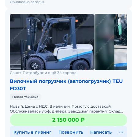
Обновлено сегодня
Санкт-Петербург и ещё 34 города
Вилочный погрузчик (автопогрузчик) TEU
FD30Т
Новая техника
Новый. Цена с НДС. В наличии. Помогу с доставкой.
Обслуживалась у оф. дилера. Заводская гарантия. Склад
запасных частей. Сервисная горячая линия. Полная
2 150 000 ₽
докумен
Купить в лизинг
Позвонить
Написать