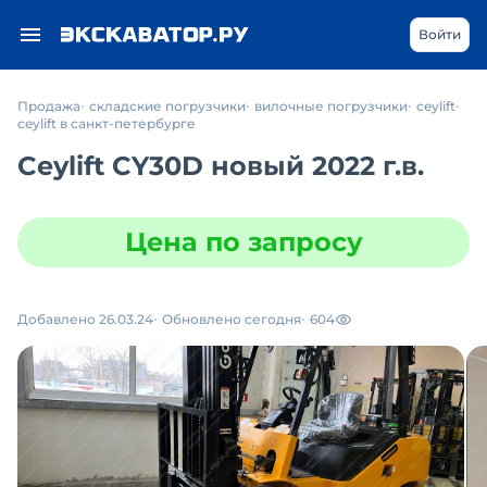
Войти
Продажа
складские погрузчики
вилочные погрузчики
ceylift
ceylift в санкт-петербурге
Ceylift CY30D новый 2022 г.в.
Цена по запросу
Добавлено 26.03.24
Обновлено сегодня
604