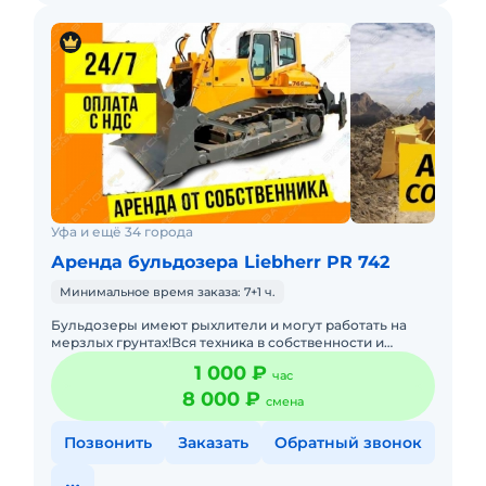
Уфа и ещё 34 города
Аренда бульдозера Liebherr PR 742
Минимальное время заказа: 7+1 ч.
Бульдозеры имеют рыхлители и могут работать на
мерзлых грунтах!Вся техника в собственности и
эксплуатируется профессиональными
1 000 ₽
час
механизаторами с опытом работ на
8 000 ₽
смена
Позвонить
Заказать
Обратный звонок