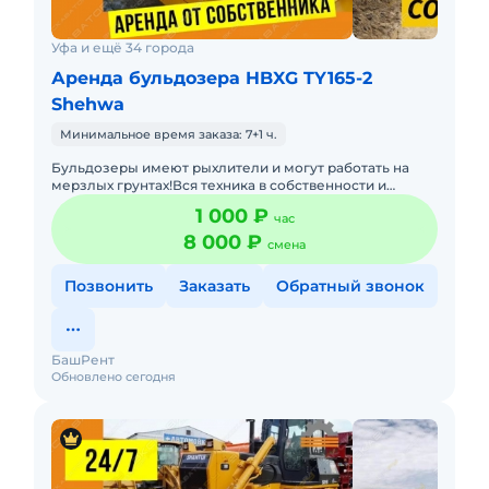
Уфа и ещё 34 города
Аренда бульдозера HBXG TY165-2
Shehwa
Минимальное время заказа: 7+1 ч.
Бульдозеры имеют рыхлители и могут работать на
мерзлых грунтах!Вся техника в собственности и
эксплуатируется профессиональными
1 000 ₽
час
механизаторами с опытом работ на
8 000 ₽
смена
Позвонить
Заказать
Обратный звонок
БашРент
Обновлено сегодня