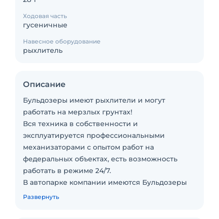
Ходовая часть
гусеничные
Навесное оборудование
рыхлитель
Описание
Бульдозеры имеют рыхлители и могут
работать на мерзлых грунтах!
Вся техника в собственности и
эксплуатируется профессиональными
механизаторами с опытом работ на
федеральных объектах, есть возможность
работать в режиме 24/7.
В автопарке компании имеются Бульдозеры
габаритные и негабаритные модели ведущих
Развернуть
мировых производителей спецтехники, а
также любая спецтехника.