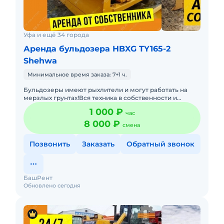
Уфа и ещё 34 города
Аренда бульдозера HBXG TY165-2
Shehwa
Минимальное время заказа: 7+1 ч.
Бульдозеры имеют рыхлители и могут работать на
мерзлых грунтах!Вся техника в собственности и
эксплуатируется профессиональными
1 000 ₽
час
механизаторами с опытом работ на
8 000 ₽
смена
Позвонить
Заказать
Обратный звонок
БашРент
Обновлено сегодня