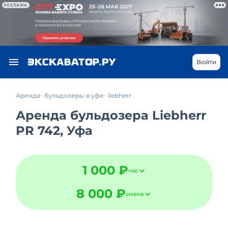
РЕКЛАМА
Войти
Аренда
бульдозеры в уфе
liebherr
Аренда бульдозера Liebherr
PR 742, Уфа
1 000 ₽
час
8 000 ₽
смена