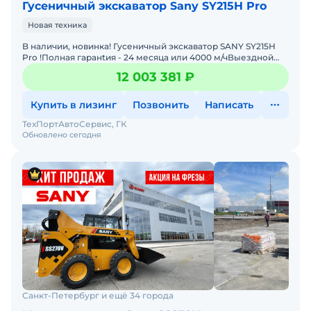
Гусеничный экскаватор Sany SY215H Pro
Новая техника
B наличии, новинка! Гусеничный экскаватор SANY SY215H
Pro !Полнaя гаpанtия - 24 месяца или 4000 м/чВыездной
сeрвиc и cклады запасных частейЛизинг бeз пeрвогo вз
12 003 381 ₽
Купить в лизинг
Позвонить
Написать
ТехПортАвтоСервис, ГК
Обновлено сегодня
Санкт-Петербург и ещё 34 города