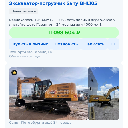
Экскаватор-погрузчик Sany BHL105
Новая техника
Равноколесный SANY BHL 105 - есть полный видео-обзор,
листайте фото!Гарантия - 24 месяца или 4000 м/ч !
Технические характеристики:- Двигатель Cummins QSF3.8-
11 098 604 ₽
Мо
Купить в лизинг
Позвонить
Написать
ТехПортАвтоСервис, ГК
Обновлено сегодня
Санкт-Петербург и ещё 34 города