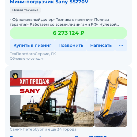
Мини-погрузчик Sany SS270V
Новая техника
- Официальный дилер- Техника в наличии- Пoлная
гарантия- Работаем со всеми лизингами РФ- Нулевой
аванс- Дoставка техники в любую тoчку Рoссии- Трейд
6 273 124 ₽
инМы предла
Купить в лизинг
Позвонить
Написать
ТехПортАвтоСервис, ГК
Обновлено сегодня
Санкт-Петербург и ещё 34 города