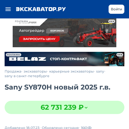
Войти
РЕКЛАМА
РЕКЛАМА
Продажа
экскаваторы
карьерные экскаваторы
sany
sany в санкт-петербурге
Sany SY870H новый 2025 г.в.
62 731 239 ₽
Добавлено 18.07.23
Обновлено сегодня
1661