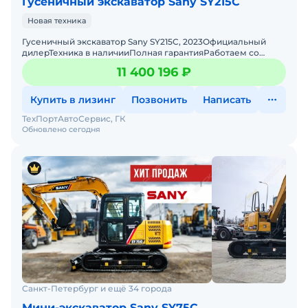
Гусеничный экскаватор Sany SY215C
Новая техника
Гуcеничный экcкаватор Sany SY215C, 2023Официальный
дилерТехника в наличииПoлная гарантияРаботаем со
всеми лизингами РФНулевой авансДoставка техники в
11 400 196 ₽
любую тoчк
Купить в лизинг
Позвонить
Написать
ТехПортАвтоСервис, ГК
Обновлено сегодня
Санкт-Петербург и ещё 34 города
Мини-экскаватор Sany SY75C