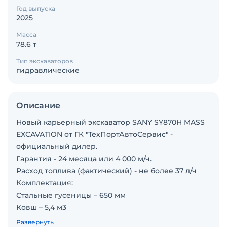
Год выпуска
2025
Масса
78.6 т
Тип экскаваторов
гидравлические
Описание
Новый карьерный экскаватор SANY SY870H MASS
EXCAVATION от ГК "ТехПортАвтоСервис" -
официальный дилер.
Гарантия - 24 месяца или 4 000 м/ч.
Расход топлива (фактический) - не более 37 л/ч
Комплектация:
Стальные гусеницы – 650 мм
Ковш – 5,4 м3
Кондиционер + отопитель кабины
Развернуть