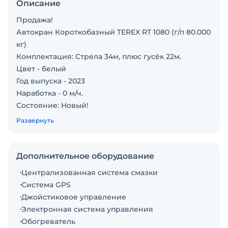
Описание
Продажа!
Автокран Короткобазный TEREX RT 1080 (г/п 80.000
кг)
Комплектация: Стрела 34м, плюс гусёк 22м.
Цвет - белый
Год выпуска - 2023
Наработка - 0 м/ч.
Состояние: Новый!
Полный комплект документов включая ЭПСМ и
Развернуть
Утиль сбор !
В наличии в Москве!
Стоимость на складе в Москве - по запросу!
Дополнительное оборудование
Доставим в любую точку России.
Централизованная система смазки
Возможна продажа в лизинг.
Система GPS
Джойстиковое управление
Электронная система управления
Обогреватель