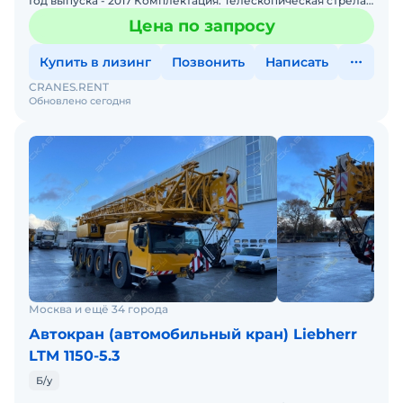
Год выпуска - 2017 Комплектация: Телескопическая стрела
78м, Две лебедки + гидравлический управляем
Цена по запросу
Купить в лизинг
Позвонить
Написать
CRANES.RENT
Обновлено сегодня
Москва и ещё 34 города
Автокран (автомобильный кран) Liebherr
LTM 1150-5.3
Б/у