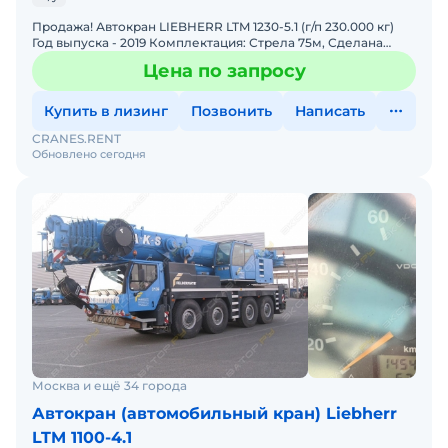
Продажа! Автокран LIEBHERR LTM 1230-5.1 (г/п 230.000 кг)
Год выпуска - 2019 Комплектация: Стрела 75м, Сделана
Подготовка под гидравлический гусёк. Гусёк м
Цена по запросу
Купить в лизинг
Позвонить
Написать
CRANES.RENT
Обновлено сегодня
Москва и ещё 34 города
Автокран (автомобильный кран) Liebherr
LTM 1100-4.1