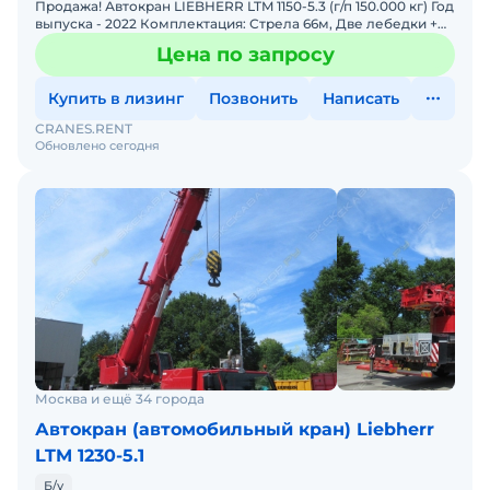
Продажа! Автокран LIEBHERR LTM 1150-5.3 (г/п 150.000 кг) Год
выпуска - 2022 Комплектация: Стрела 66м, Две лебедки +
гидравлический управляемый гусёк 19м + гусь
Цена по запросу
Купить в лизинг
Позвонить
Написать
CRANES.RENT
Обновлено сегодня
Москва и ещё 34 города
Автокран (автомобильный кран) Liebherr
LTM 1230-5.1
Б/у