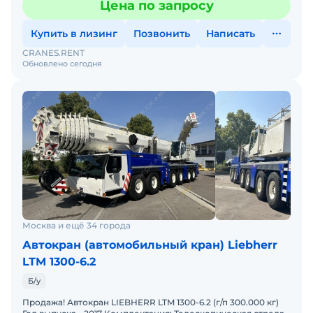
Цена по запросу
Купить в лизинг
Позвонить
Написать
CRANES.RENT
Обновлено сегодня
Москва и ещё 34 города
Автокран (автомобильный кран) Liebherr
LTM 1300-6.2
Б/у
Продажа! Автокран LIEBHERR LTM 1300-6.2 (г/п 300.000 кг)