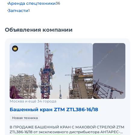
Аренда спецтехники
36
эксплуатантов, механиков АНТАРЕС-НТ.
Запчасти
1
Поставляем краны в максимальном исполнении с
полным пакетом необходимой документации!
Башенные краны АНТАРЕС-НТ полностью готовы к
Объявления компании
долгосрочной аренде или продаже!
ПО ЛЮБЫМ ВОПРОСАМ ЗВОНИТЕ ИЛИ ПИШИТЕ
В АНТАРЕС-НТ – ПРЕДЛОЖИМ ЛУЧШЕЕ РЕШЕНИЕ
ПОД ВАШИ ТРЕБОВАНИЯ
Москва и ещё 34 города
Башенный кран ZTM ZTL386-16/18
Новая техника
В ПРОДАЖЕ БАШЕННЫЙ КРАН С МАХОВОЙ СТРЕЛОЙ ZTM
ZTL386-16/18 от эксклюзивного дистрибьютора АНТАРЕС-