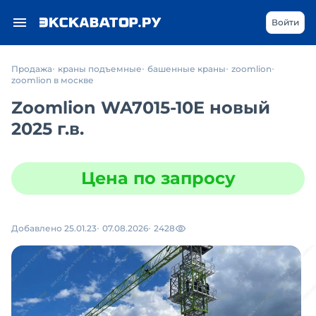
Войти
Продажа
краны подъемные
башенные краны
zoomlion
zoomlion в москве
Zoomlion WA7015-10E новый
2025 г.в.
Цена по запросу
Добавлено 25.01.23
07.08.2026
2428