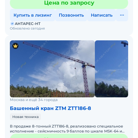
Цена по запросу
кранов. К
Купить в лизинг
Позвонить
Написать
АНТАРЕС-НТ
Обновлено сегодня
Москва и ещё 34 города
Башенный кран ZTM ZTT186-8
Новая техника
В продаже 8-тонный ZTT186-8, реализовано специальное
исполнение - сейсмичность 9 баллов по шкале MSK-64 и
особый ветровой район. АНТАРЕС-НТ предлагает к