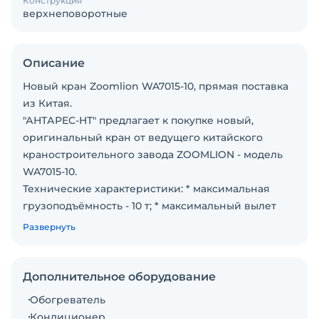
Конструкция
верхнеповоротные
Описание
Новый кран Zoomlion WA7015-10, прямая поставка
из Китая.
"АНТАРЕС-НТ" предлагает к покупке новый,
оригинальный кран от ведущего китайского
краностроительного завода ZOOMLION - модель
WA7015-10.
Технические характеристики: * максимальная
грузоподъёмность - 10 т; * максимальный вылет
стрелы - 70 м; * грузоподъёмность на
Развернуть
максимальном вылете 70 м – 1.5 т; * высота подъема
- 60 м.
Мы дадим Вам лучшие условия поставки!
Дополнительное оборудование
АНТАРЕС-НТ – официальный эксклюзивный
Обогреватель
дистрибьютор башенных кранов премиального
Кондиционер