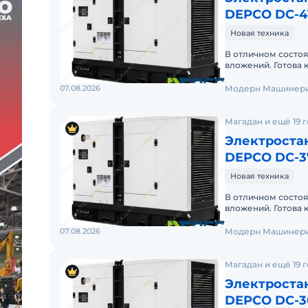
WIDTH mm1100
DEPCO DC-4
HEIGHT mm1770
Новая техника
WEIGHT*kg1750
В отличном состоя
FUEL TANK CAPACITY330L
вложений. Готова 
продажа в лизинг
07.08.2026
Модерн Машинери
Магадан и ещё 19 
Электроста
DEPCO DC-3
Новая техника
В отличном состоя
вложений. Готова 
продажа в лизинг
07.08.2026
Модерн Машинери
Магадан и ещё 19 
Электроста
DEPCO DC-3