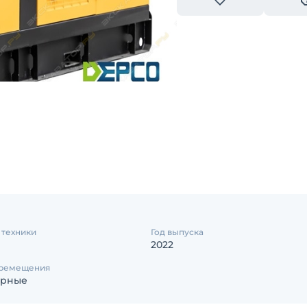
 техники
Год выпуска
2022
еремещения
арные