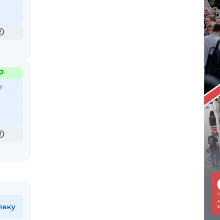
₽
г
явку