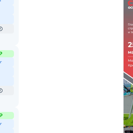
г
₽
г
₽
г