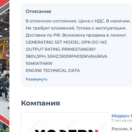
Описание
В отличном состоянии. Цена с НДС. В наличии.
Не требует вложений. Готова к эксплуатации.
Доставка по РФ. Возможна продажа в лизинг.
GENERATING SET MODEL: DPK-DC-143
OUTPUT RATING PRIMESTANDBY
380V,3PH, 50HZ,1500RPM130KVA143KVA
104KW114KW
ENGINE TECHNICAL DATA
ENGINE MAKECUMMINS
Развернуть
ENGINE MODEL6BTAA5.9-G2
GOVERNING TYPEELECTRICAL
NUMBER OF CYLINDERS6
Компания
CYLINDER ARRANGEMENTIN-LINE
BORE AND STROKE (mm)102 X 120
Модерн 
DISPLACEMENT 5,9 L
7 лет на 
ASPIRATIONTURBOCHARGED & AIRCOOLED
Россия, М