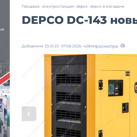
Продажа
электростанции
depco
depco в магадане
DEPCO DC-143 новы
просмотра
Добавлено 23.01.23
07.08.2026
4284