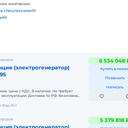
ния компании:
а спецтехники
30
ти
69
городов
6 534 048 
нция (электрогенератор)
Купить в лизин
95
Позвонить
Написать
нии. Цена с НДС. В наличии. Не требует
к эксплуатации. Доставка по РФ. Возможна
. GENERATING SET MODELDPK-D
 Фар Ист
городов
5 379 818 
нция (электрогенератор)