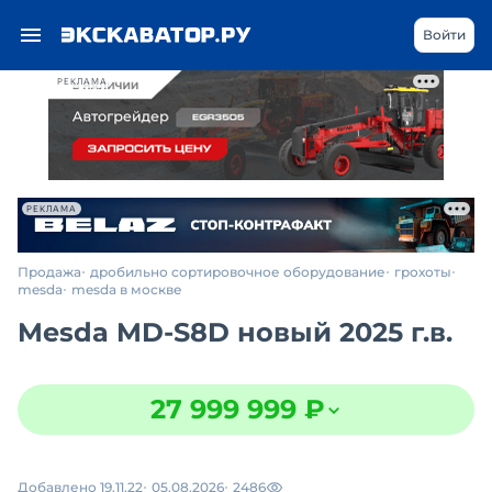
Войти
РЕКЛАМА
РЕКЛАМА
Продажа
дробильно сортировочное оборудование
грохоты
mesda
mesda в москве
Mesda MD-S8D новый 2025 г.в.
27 999 999 ₽
Добавлено 19.11.22
05.08.2026
2486