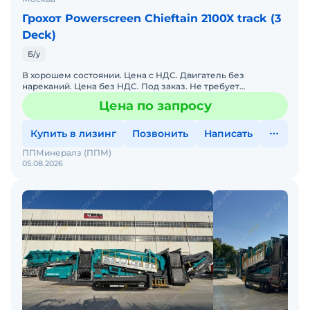
Грохот Powerscreen Chieftain 2100X track (3
Deck)
Б/у
В хорошем состоянии. Цена с НДС. Двигатель без
нареканий. Цена без НДС. Под заказ. Не требует
вложений. Бесплатная доставка. Возможна продажа в
Цена по запросу
лизинг. Готова к
Купить в лизинг
Позвонить
Написать
ППМинералз (ППМ)
05.08.2026