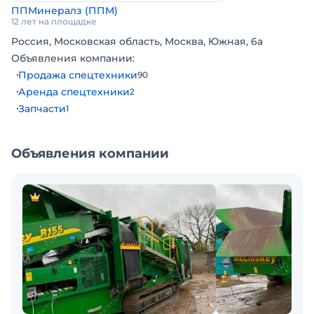
ППМинералз (ППМ)
Цена с НДС. Под заказ. Помогу с доставкой.
12 лет на площадке
Бесплатная доставка. Обслуживалась у оф. дилера.
Россия, Московская область, Москва, Южная, 6а
Готова к эксплуатации. Возможна продажа в
Объявления компании:
лизинг.
Продажа спецтехники
90
Аренда спецтехники
2
Запчасти
1
Объявления компании