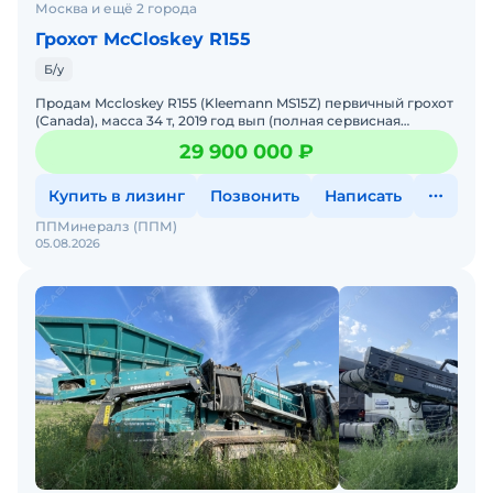
Москва и ещё 2 города
Грохот McCloskey R155
Б/у
Продам Mccloskey R155 (Kleemann MS15Z) первичный грохот
(Canada), масса 34 т, 2019 год вып (полная сервисная
история), 4443+- мч, В отличном состоянии, Бунке
29 900 000 ₽
Купить в лизинг
Позвонить
Написать
ППМинералз (ППМ)
05.08.2026