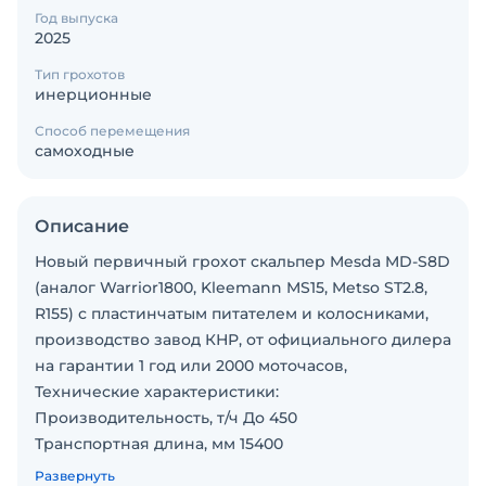
Год выпуска
2025
Тип грохотов
инерционные
Способ перемещения
самоходные
Описание
Новый первичный грохот скальпер Mesda MD-S8D
(аналог Warrior1800, Kleemann MS15, Metso ST2.8,
R155) с пластинчатым питателем и колосниками,
производство завод КНР, от официального дилера
на гарантии 1 год или 2000 моточасов,
Технические характеристики:
Производительность, т/ч До 450
Транспортная длина, мм 15400
Транспортная ширина, мм 3000
Развернуть