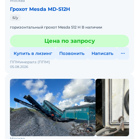
Москва
Грохот Mesda MD-S12H
Б/у
горизонтальный грохот Mesda S12 H В наличии
Цена по запросу
Купить в лизинг
Позвонить
Написать
ППМинералз (ППМ)
05.08.2026
Москва