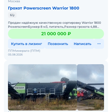
Москва
Грохот Powerscreen Warrior 1800
Б/у
Продам надёжную качественную сортировку Warrior 1800
PowerscreenБункер 8 м3, питатель,Размер грохота 4,88
х1,525 м, 2 деки (20 мм низ, 70 мм верх)Производительн
21 000 000 ₽
Купить в лизинг
Позвонить
Написать
ППМинералз (ППМ)
05.08.2026