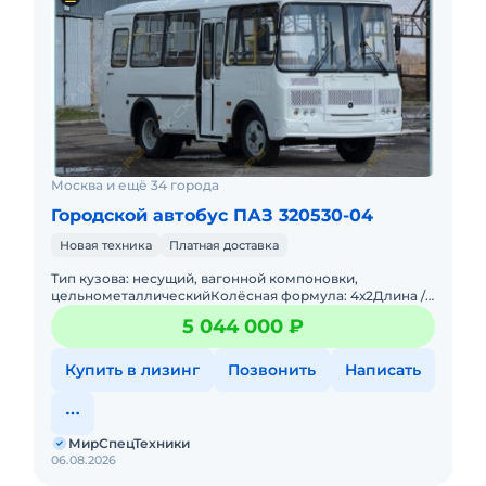
Москва и ещё 34 города
Городской автобус ПАЗ 320530-04
Новая техника
Платная доставка
Тип кузова: несущий, вагонной компоновки,
цельнометаллическийКолёсная формула: 4х2Длина /
Ширина / Высота, мм: 7000 / 2500 /2960 Высота потолка
5 044 000 ₽
в салоне, мм: 19
Купить в лизинг
Позвонить
Написать
МирСпецТехники
06.08.2026