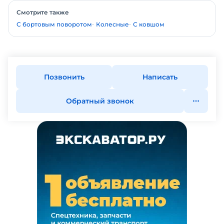
Смотрите также
С бортовым поворотом
Колесные
С ковшом
Позвонить
Написать
Обратный звонок