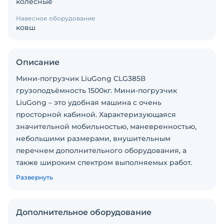
колесные
Навесное оборудование
ковш
Описание
Мини-погрузчик LiuGong CLG385В
грузоподъёмность 1500кг. Мини-погрузчик
LiuGong – это удобная машина с очень
просторной кабиной. Характеризующаяся
значительной мобильностью, маневренностью,
небольшими размерами, внушительным
перечнем дополнительного оборудования, а
также широким спектром выполняемых работ.
Благодаря системе бортового поворота и
Развернуть
полноприводному шасси, машина является более
маневренной и способна повернуться на одном
месте. Кабина водителя отличается
Дополнительное оборудование
просторностью, включает в себя обогреватель и