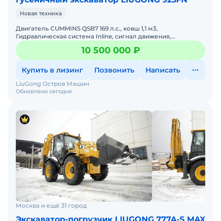
Возможна продажа в лизинг. Не требует
Новая техника
вложений. Помогу с доставкой.
Двигатель CUMMINS QSB7 169 л.с., ковш 1,1 м3,
Гидравлическая система Inline, сигнал движения,
проблесковый маячок, обогреватель, кондиционер,
10 500 000 ₽
магнитола, ширина
Купить в лизинг
Позвонить
Написать
LiuGong Остров Машин
Обновлено сегодня
Москва и ещё 31 город
Экскаватор-погрузчик LIUGONG 777A-S MAX