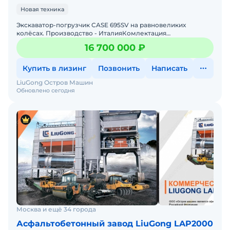
Новая техника
Экскаватор-погрузчик CASE 695SV на равновеликих
колёсах. Производство - ИталияКомлектация
PremiumШины MichelinАксеально-поршневой насос
16 700 000 ₽
Купить в лизинг
Позвонить
Написать
LiuGong Остров Машин
Обновлено сегодня
Москва и ещё 34 города
Асфальтобетонный завод LiuGong LAP2000