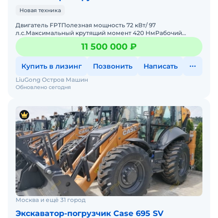
Новая техника
Двигатель FPTПолезная мощность 72 кВт/ 97
л.с.Максимальный крутящий момент 420 НмРабочий
объем 3,9 лТрансмиссия PowerShutlle, полный
11 500 000 ₽
приводЧисло передач вперед/
Купить в лизинг
Позвонить
Написать
LiuGong Остров Машин
Обновлено сегодня
Москва и ещё 31 город
Экскаватор-погрузчик Case 695 SV