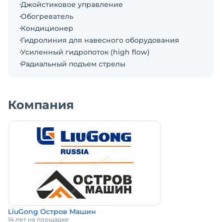
Джойстиковое управление
климат контроль, отвечает всем эргономическим
Обогреватель
требованиям. Стекла и корпус кабины
Кондиционер
обеспечивают безопасность водителя при
Гидролиния для навесного оборудования
перевороте техники или падении на нее камней.
Усиленный гидропоток (high flow)
Двигатель – Yanmar 4TNV98T (Tier III) Япония
Радиальный подъем стрелы
Расход л/ч - 3.5-4.8л
Гидронасос – REXROTH,
Гидромотор – POCLAIN.
Компания
Гидрораспределитель – HUSCO.
Полная мощность ДВС – 82.5 л.с.
Эксплуатационная масса – 3750 кг.
Грузоподъемность – 1200
Объем ковша погрузчика - 0.5 м3.
Усилие отрыва – 25 кН.
Высота разгрузки – 3105 мм. (по ковшовому
пальцу).
Пилотное управление (гидравлические
LiuGong Остров Машин
джойстики).
14 лет на площадке