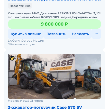
Новая техника
Комплектация MAX, Двигатель PERKINS 1104D-44T Tier 3, 101
л.с., закрытая кабина ROPS/FOPS, задние/передние колеса
- 16,9-28 12RP TL, КПП CARRARO полностью
9 800 000 ₽
Купить в лизинг
Позвонить
Написать
LiuGong Остров Машин
Обновлено сегодня
Москва и ещё 31 город
Экскаватор-погрузчик Case 570 SV