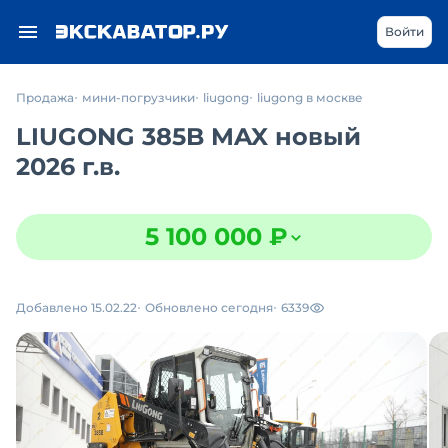
Войти
Продажа
мини-погрузчики
liugong
liugong в москве
LIUGONG 385B MAX новый
2026 г.в.
5 100 000 ₽
Добавлено 15.02.22
Обновлено сегодня
6339