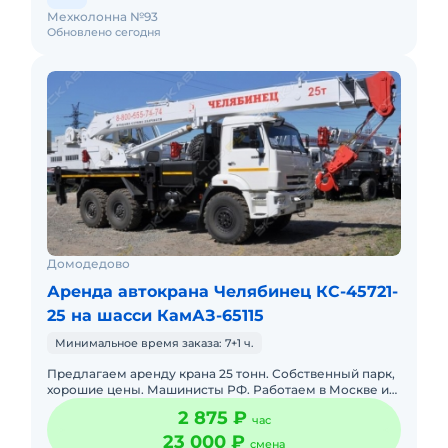
Мехколонна №93
Обновлено сегодня
Домодедово
Аренда автокрана Челябинец КС-45721-
25 на шасси КамАЗ-65115
Минимальное время заказа: 7+1 ч.
Предлагаем аренду крана 25 тонн. Собственный парк,
хорошие цены. Машинисты РФ. Работаем в Москве и
московской области.Подача в день заказа. С
2 875 ₽
час
оператором. Топлив
23 000 ₽
смена