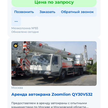
Цена по запросу
(почасовой, посменный) При
Позвонить
Заказать
Обратный звонок
Мехколонна №93
Обновлено сегодня
Москва
Аренда автокрана Zoomlion QY30V532
Предоставляем в аренду автокраны с опытными
машинистами по Москве и Московской области.