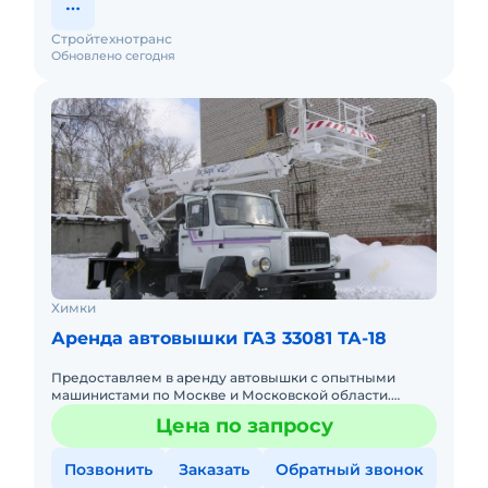
Стройтехнотранс
Обновлено сегодня
Химки
Аренда автовышки ГАЗ 33081 ТА-18
Предоставляем в аренду автовышки с опытными
машинистами по Москве и Московской области.
Любой вид аренды. Долгосрочный, краткосрочный
Цена по запросу
(почасовой, посменный) При
Позвонить
Заказать
Обратный звонок