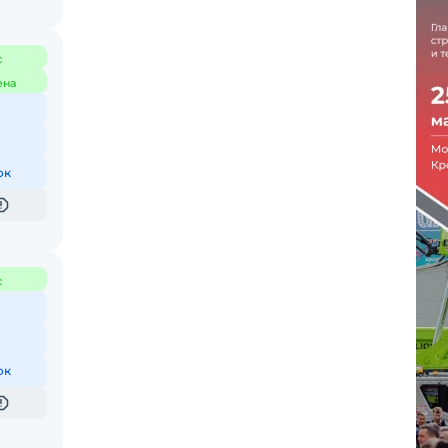
с
ена
ок
с
ок