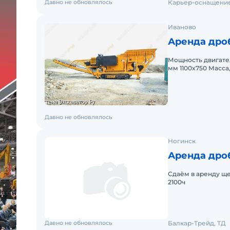
Давно не обновлялось
Карьер-оснащени
Иваново
Аренда дро
Мощность двигател
мм 1100x750 Масс
подаваемый матери
Давно не обновлялось
Ногинск
Аренда дро
Сдаём в аренду ще
2100ч
Давно не обновлялось
Балкар-Трейд, ТД