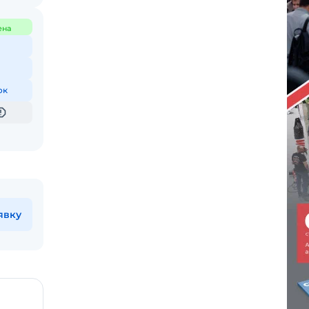
ена
ок
явку