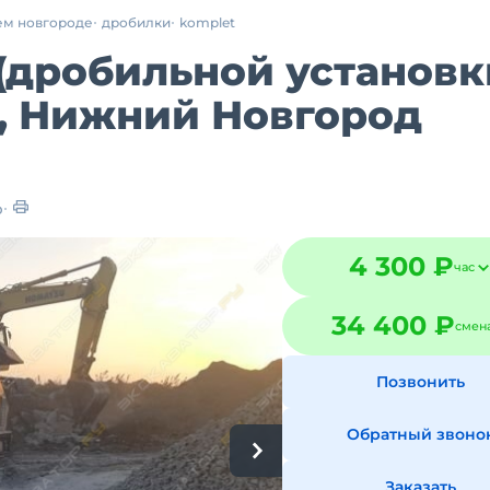
ем новгороде
дробилки
komplet
(дробильной установк
0, Нижний Новгород
р
4 300 ₽
час
34 400 ₽
смен
Позвонить
Обратный звоно
Заказать