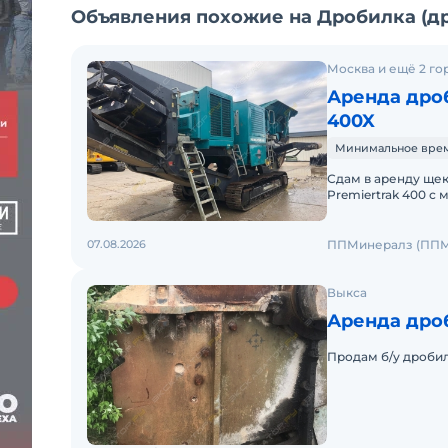
Объявления похожие на Дробилка (др
Москва и ещё 2 го
Аренда дроб
400X
Минимальное время 
Сдам в аренду щек
Premiertrak 400 с ма
отверстие 1100х70
07.08.2026
ППМинералз (ППМ
Выкса
Аренда дро
Продам б/у дробил