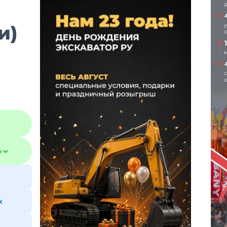
и)
а
к