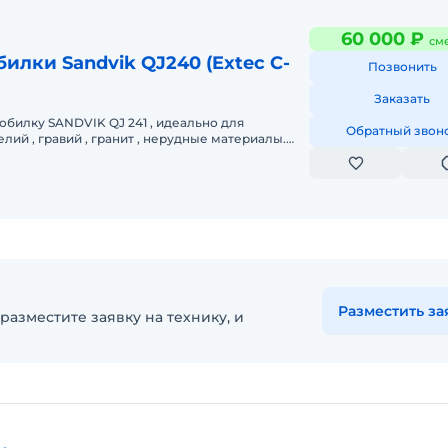
60 000 ₽
см
илки Sandvik QJ240 (Extec C-
Позвонить
Заказать
обилку SANDVIK QJ 241 , идеально для
Обратный звон
ий , гравий , гранит , нерудные материалы.
ь 250 т /смена. Максимальный
Разместить за
разместите заявку на технику, и