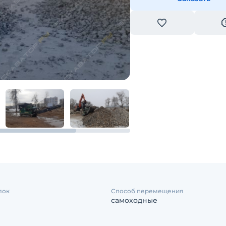
лок
Способ перемещения
самоходные