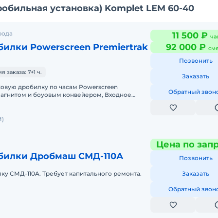
обильная установка) Komplet LEM 60-40
рода
11 500 ₽
ча
илки Powerscreen Premiertrak
92 000 ₽
см
Позвонить
заказа: 7+1 ч.
Заказать
овую дробилку по часам Powerscreen
Обратный звон
гнитом и боуовым конвейером, Входное
0 мм Бункер питатель 8 м3 Двиг
)
Цена по зап
билки Дробмаш СМД-110А
Позвонить
ку СМД-110A. Требует капитального ремонта.
Заказать
Обратный звон