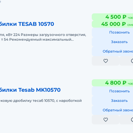
е
4 500 ₽
ча
билки TESAB 10570
45 000 ₽
см
Позвонить
я, кВт 224 Размеры загрузочного отверстия,
а, т 54 Рекомендуемый максимальный
Заказать
ал, мм 700 Тип двигателя CAT-C9
Обратный звон
4 800 ₽
ча
билки Tesab MK10570
Позвонить
ковую дробилку тесаб 10570, с нароботкой
Заказать
Обратный звон