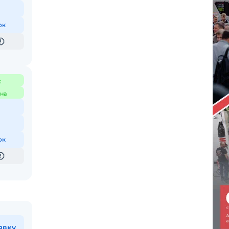
ок
с
на
ок
явку