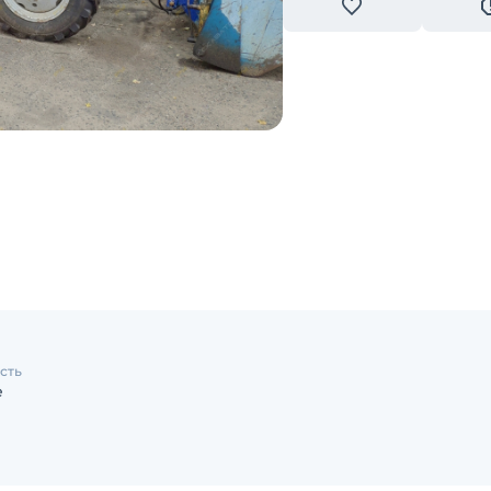
сть
е