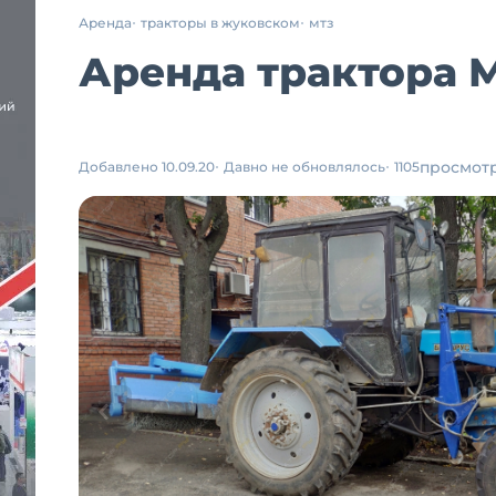
Аренда
тракторы в жуковском
мтз
Аренда трактора М
просмот
Добавлено 10.09.20
Давно не обновлялось
1105