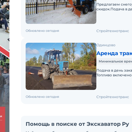
Предлагаем снего
скидок.Подача в д
оператором. Топли
Обновлено сегодня
Стройтехнотранс
Одинцово
Аренда трак
Минимальное время 
Подача в день зак
Топливо включено 
Долгосрочная арен
Обновлено сегодня
Стройтехнотранс
Помощь в поиске от Экскаватор Ру