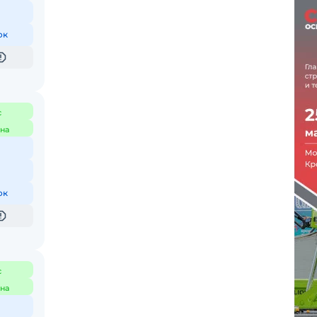
ок
с
на
ок
с
на