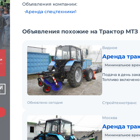
Объявления компании:
Аренда спецтехники
1
Объявления похожие на Трактор МТЗ 
Видное
Аренда трак
Минимальное время 
Подача в день зак
Топливо включено 
Краткосрочная аре
Обновлено сегодня
Стройтехнотранс
Москва
Аренда трак
Минимальное время 