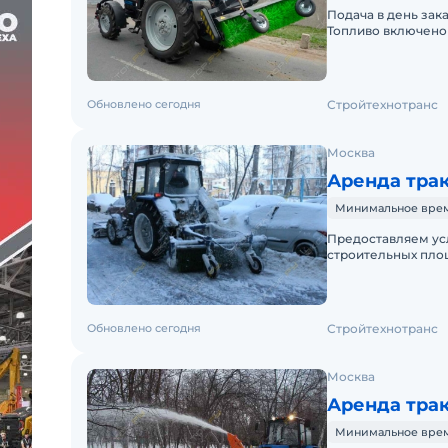
Подача в день зак
Топливо включено 
Краткосрочная аре
Обновлено сегодня
Стройтехнотранс
Москва
Аренда трак
Минимальное время 
Предоставляем усл
строительных площ
заказа.Пакет отче
Обновлено сегодня
Стройтехнотранс
Москва
Аренда трак
Минимальное время 