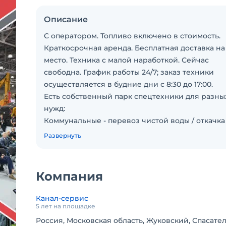
Описание
С оператором. Топливо включено в стоимость.
Краткосрочная аренда. Бесплатная доставка на
место. Техника с малой наработкой. Сейчас
свободна. График работы 24/7; заказ техники
осуществляется в будние дни с 8:30 до 17:00.
Есть собственный парк спецтехники для разны
нужд:
Коммунальные - перевоз чистой воды / откачка
канализации и воды / промывание каналов, пок
Развернуть
чистка снега;
Грузоподъёмные - манипуляторы / краны;
Землеройные - экскаваторы / тракторы;
Компания
Грузовые - самосвалы.
Канал-сервис
5 лет на площадке
Россия, Московская область, Жуковский, Спасател