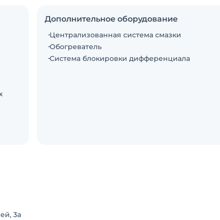
Дополнительное оборудование
Централизованная система смазки
Обогреватель
Система блокировки дифференциала
х
ос /
ей, 3a