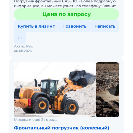
Погрузчик фронтальный CASE 1121FБолее подробную
информацию, вы можете узнать по телефону! Звоните
прямо сейчас! Не упустите свой шанс! Основные
Цена по запросу
преимущества: &b
Купить в лизинг
Позвонить
Написать
Актио Рус
06.08.2026
Москва и ещё 2 города
Фронтальный погрузчик (колесный)