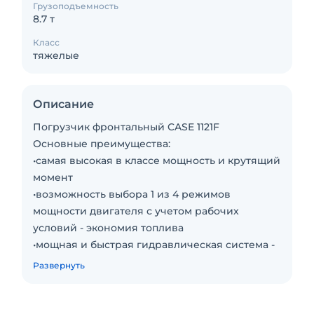
Грузоподъемность
8.7 т
Класс
тяжелые
Описание
Погрузчик фронтальный CASE 1121F
Основные преимущества:
•самая высокая в классе мощность и крутящий
момент
•возможность выбора 1 из 4 режимов
мощности двигателя с учетом рабочих
условий - экономия топлива
•мощная и быстрая гидравлическая система -
превосходной производительности
Развернуть
Технические характеристики:
•Рабочий вес 27700 кг
•Мощность 259 кВт/347 л.с.