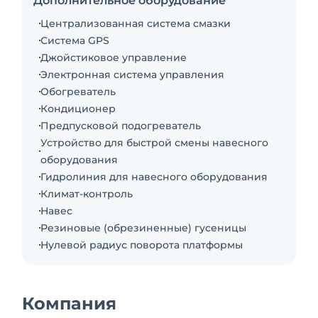
Дополнительное оборудование
сокращаются затраты на обслуживание и
Централизованная система смазки
увеличивается время жизни машины.
Система GPS
Технические характеристики:
Джойстиковое управление
Рабочий вес: 29400 кг
Электронная система управления
Мощность: 202 кВт/271 л.с
Обогреватель
Объем ковша:1.1 -1.3 м3
Кондиционер
Максимальная глубина копания:7.58 м
Предпусковой подогреватель
Габаритная высота 3.07 м
Устройство для быстрой смены навесного
Габаритная длина 10.47 м
оборудования
Габаритная ширина (башмаки 600 мм)3.20 м
Гидролиния для навесного оборудования
Глубина копания 7.44 м
Климат-контроль
Длина рукояти 3.6 м
Навес
Движение вперед/назад 5,7 км/час
Резиновые (обрезиненные) гусеницы
Гарантия:
Нулевой радиус поворота платформы
2 года или 8000 моточасов.
От официального дилера - OOO «Актио Рус» -
21 год на рынке
Компания
- Комплексный поставщик (навесное