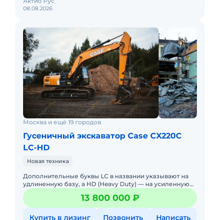
Актио Рус
08.08.2026
Москва и ещё 19 городов
Гусеничный экскаватор Case CX220C
LC-HD
Новая техника
Дополнительные буквы LC в названии указывают на
удлиненную базу, а HD (Heavy Duty) — на усиленную
конструкцию ходовой части и рабочего оборудования.
13 800 000 ₽
Экскаватор
Купить в лизинг
Позвонить
Написать