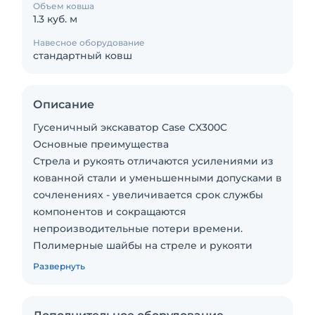
Объем ковша
1.3 куб. м
Навесное оборудование
стандартный ковш
Описание
Гусеничный экскаватор Case CX300C
Основные преимущества
Стрела и рукоять отличаются усилениями из
кованной стали и уменьшенными допусками в
сочленениях - увеличивается срок службы
компонентов и сокращаются
непроизводительные потери времени.
Полимерные шайбы на стреле и рукояти
уменьшают износ и увеличивают сервисные
Развернуть
интервалы.
Синтетический гидравлический фильтр
уменьшает степень загрязнения системы -