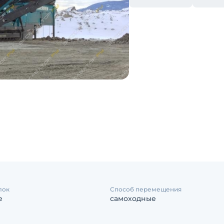
лок
Способ перемещения
е
самоходные