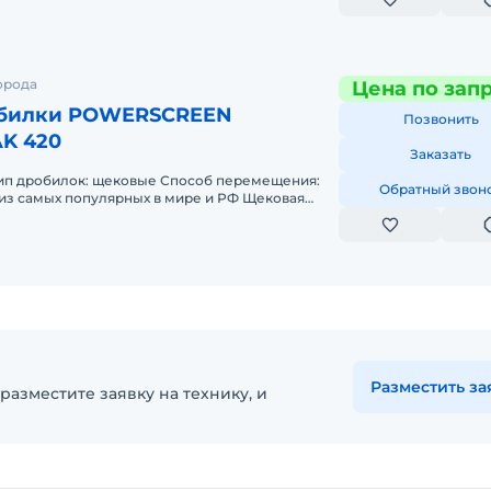
орода
Цена по зап
обилки POWERSCREEN
Позвонить
K 420
Заказать
Тип дробилок: щековые Способ перемещения:
Обратный звон
из самых популярных в мире и РФ Щековая
CREEN PREMIERTRAK (другое на
Разместить за
разместите заявку на технику, и