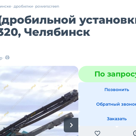
бинске
дробилки
powerscreen
(дробильной установк
20, Челябинск
р
По запрос
Позвонить
Обратный звоно
Заказать