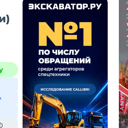
и)
у
к