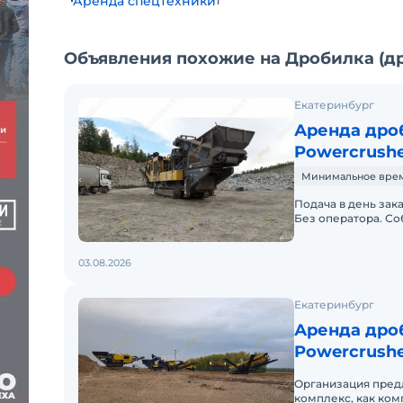
Аренда спецтехники
1
Объявления похожие на Дробилка (д
Екатеринбург
Аренда дроб
Powercrushe
Минимальное время 
Подача в день зак
Без оператора. Со
Долгосрочная арен
03.08.2026
Екатеринбург
Аренда дроб
Powercrushe
Организация пред
комплекс, как ком