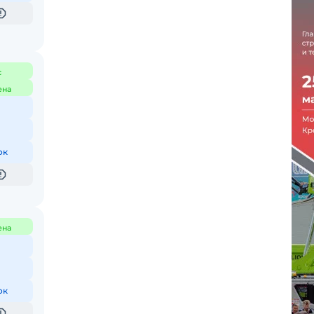
с
ена
ок
ена
ок