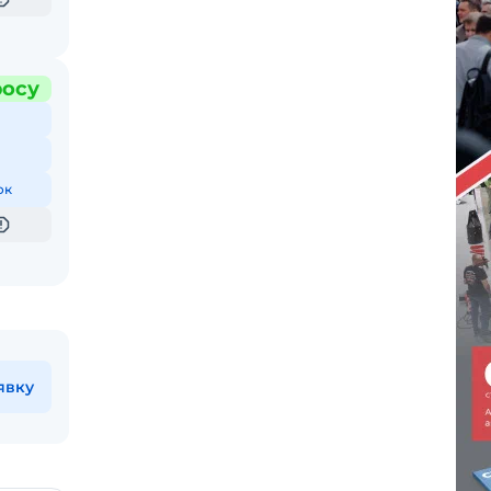
росу
ок
явку