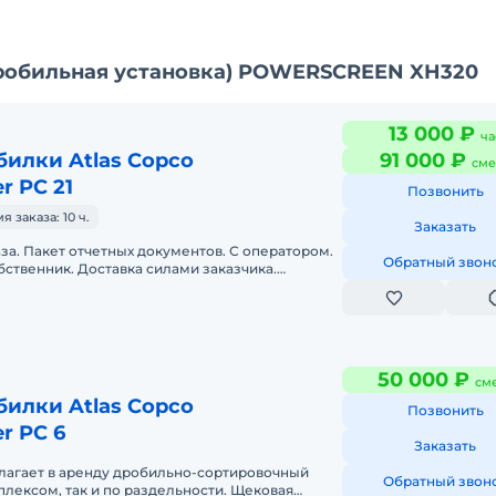
робильная установка) POWERSCREEN XH320
13 000 ₽
ча
илки Atlas Copco
91 000 ₽
сме
r PC 21
Позвонить
заказа: 10 ч.
Заказать
аза. Пакет отчетных документов. С оператором.
Обратный звон
бственник. Доставка силами заказчика.
да. Топливо оплачивается
50 000 ₽
см
илки Atlas Copco
Позвонить
r PC 6
Заказать
лагает в аренду дробильно-сортировочный
Обратный звон
плексом, так и по раздельности. Щековая