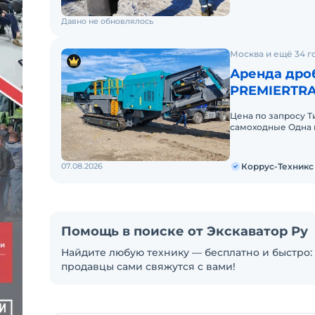
Давно не обновлялось
Москва и ещё 34 г
Аренда др
PREMIERTRA
Цена по запросу 
самоходные Одна 
Дробилка POWERS
07.08.2026
Коррус-Техникс
Помощь в поиске от Экскаватор Ру
Найдите любую технику — бесплатно и быстро: 
продавцы сами свяжутся с вами!