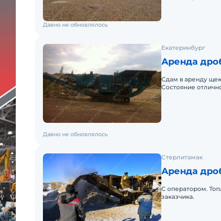
дробилка PC 6 с на
Давно не обновлялось
Екатеринбург
Аренда дро
Сдам в аренду щек
Состояние отлично
оператором, расх
Давно не обновлялось
Стерлитамак
Аренда дроб
С оператором. Топ
заказчика.